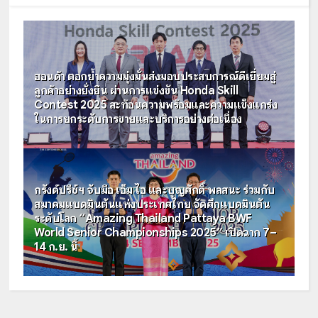
ฮอนด้า ตอกย้ำความมุ่งมั่นส่งมอบประสบการณ์ดีเยี่ยมสู่
ลูกค้าอย่างยั่งยืน ผ่านการแข่งขัน Honda Skill
Contest 2025 สะท้อนความพร้อมและความแข็งแกร่ง
ในการยกระดับการขายและบริการอย่างต่อเนื่อง
กรังด์ปรีซ์ฯ จับมือ เอ็ม ไอ และบุญศักดิ์ พลสนะ ร่วมกับ
สมาคมแบดมินตันแห่งประเทศไทย จัดศึกแบดมินตัน
ระดับโลก “Amazing Thailand Pattaya BWF
World Senior Championships 2025” เปิดฉาก 7–
14 ก.ย. นี้