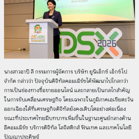
นางสาวอาบี ลี กรรมการผู้จัดการ บริษัท ยูนิเอ็กซ์ เอ็กซ์โป
จำกัด กล่าวว่า ปัจจุบันดิจิทัลคอมเมิร์ซได้พัฒนาไปไกลกว่า
การเป็นช่องทางซื้อขายออนไลน์ และกลายเป็นกลไกสำคัญ
ในการขับเคลื่อนเศรษฐกิจ โดยเฉพาะในภูมิภาคเอเชียตะวัน
ออกเฉียงใต้ที่เศรษฐกิจดิจิทัลยังคงเติบโตอย่างต่อเนื่อง
ขณะที่ประเทศไทยมีบทบาทเพิ่มขึ้นในฐานะศูนย์กลางด้าน
อีคอมเมิร์ซ บริการดิจิทัล โลจิสติกส์ ฟินเทค และเทคโนโลยี
ปัญญาประดิษฐ์