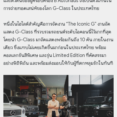
และตัวตนของผู้ครอบครอง B Autohaus จึงเป็นตัวแทนใน
การถ่ายทอดเสน่ห์ของโลก G-Class ในประเทศไทย
หนึ่งในไฮไลต์สำคัญคือการจัดงาน “The Iconic G” งานจัด
แสดง G-Class ที่รวบรวมรถยนต์ระดับไอคอนนี้ไว้มากที่สุด
โดยนำ G-Class มาจัดแสดงพร้อมกันถึง 10 คัน ภายในงาน
เดียว ซึ่งแทบไม่เคยเกิดขึ้นมาก่อนในประเทศไทย พร้อม
คอลเลกชันสีพิเศษ และรุ่น Limited Edition ที่คัดสรรมา
อย่างพิถีพิถัน และพร้อมส่งมอบให้กับผู้ที่ตกหลุมรักในทันที