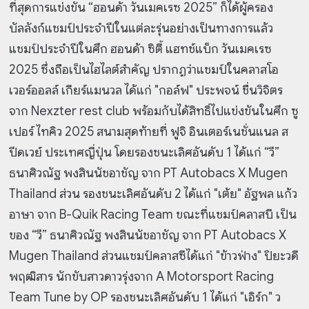
ที่สุดการแข่งขัน “ฮอนด้า วันเมคเรซ 2025” ก็ได้ผู้ครอง
บัลลังก์แชมป์ประจำปีในแต่ละรุ่นอย่างเป็นทางการแล้ว
แชมป์ประจำปีในศึก ฮอนด้า ซิตี้ แฮทช์แบ็ก วันเมคเรซ
2025 ซึ่งถือเป็นไฮไลต์สำคัญ ปรากฏว่าแชมป์ในคลาสโอ
เวอร์ออลล์ เกียร์แมนวล ได้แก่ "กอล์ฟ" ประพจน์ ชื่นวิจิตร
จาก Nexzter rest club พร้อมกับได้สิทธิ์ไปแข่งขันในศึก ซู
เปอร์ ไทคิว 2025 สนามสุดท้ายที่ ฟูจิ อินเตอร์เนชั่นแนล ส
ปีดเวย์ ประเทศญี่ปุ่น โดยรองชนะเลิศอันดับ 1 ได้แก่ “วี”
ธนาศิวณัฐ พงสินนัชอาชัญ จาก PT Autobacs X Mugen
Thailand ส่วน รองชนะเลิศอันดับ 2 ได้แก่ "เต้ย" อัฐพล แก้ว
อาษา จาก B-Quik Racing Team ขณะที่แชมป์คลาสบี เป็น
ของ “วี” ธนาศิวณัฐ พงสินนัชอาชัญ จาก PT Autobacs X
Mugen Thailand ส่วนแชมป์คลาสซีได้แก่ "ข้าวฟ่าง" ปิยะวดี
พฤฒิสาร นักขับสาวดาวรุ่งจาก A Motorsport Racing
Team Tune by OP รองชนะเลิศอันดับ 1 ได้แก่ "เอิร์ก" ว