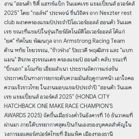
งาน “ฮอนด้า ซิตี้ แฮทช์แบ็ก วันเมคเรซ แชมเปี้ยนส์ อวอร์ดส์
2025” โดย "กอล์ฟ" ประพจน์ ชื่นวิจิตร จาก Nexzter rest
club ผงาดครองแชมป์ประจำปีโอเวอร์ออลล์ ฮอนด้า วันเมค
เรซ ขณะที่แชมป์ในรุ่นเกียร์อัตโนมัติโอเวอร์ออลล์ ได้แก่
"ยศ" ทัศไนย พัฒนกุล จาก Armstrong Racing Team
ด้าน หทัย ไชยวรรณ, "ข้าวฟ่าง" ปิยะวดี พฤฒิสาร และ "แบท
แมน" สิรภพ สุวรรณเดช ครองแชมป์ ฮอนด้า คลับ ขณะที่
"บิ๊กเอก" อโณทัย เอี่ยมลำเนา ประธานจัดการแข่งขัน
ประกาศเป็นทางการยกระดับความมันส์ฤดูกาลหน้า เอาใจคอ
ความเร็วชาวไทย ในงานมอบแชมป์ประจำปี “ฮอนด้า วันเมค
เรซ แชมเปี้ยนส์ อวอร์ดส์ 2025” (HONDA CITY
HATCHBACK ONE MAKE RACE CHAMPION’S
AWARDS 2025) จัดขึ้นเมื่อช่วงค่ำวันอังคารที่ 16 ธันวาคมที่
ผ่านมา ภายใต้บรรยากาศสุดเป็นกันเองของบุคคลสำคัญใน
วงการมอเตอร์สปอร์ตไทยที่ อิมแพ็ค เมืองทองธานี