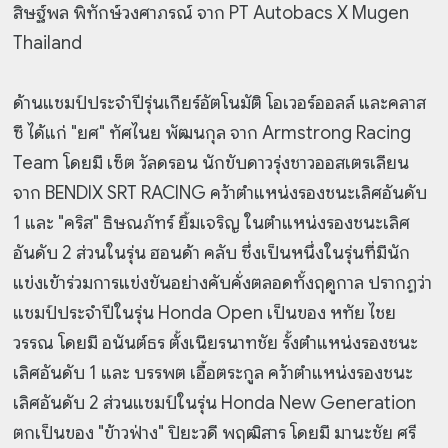
สิษฐ์พล พิทักษ์วงศาภรณ์ จาก PT Autobacs X Mugen
Thailand
ด้านแชมป์ประจำปีรุ่นเกียร์อัตโนมัติ โอเวอร์ออลล์ และคลาส
ซี ได้แก่ "ยศ" ทัศไนย พัฒนกุล จาก Armstrong Racing
Team โดยมี เซ็ต วัลดรอน นักขับดาวรุ่งชาวออสเตรเลียน
จาก BENDIX SRT RACING คว้าตำแหน่งรองชนะเลิศอันดับ
1 และ "คริส" ธิษณภัทร์ ยิ้มเจริญ ในตำแหน่งรองชนะเลิศ
อันดับ 2 ส่วนในรุ่น ฮอนด้า คลับ ซึ่งเป็นหนึ่งในรุ่นที่มีนัก
แข่งเข้าร่วมการแข่งขันอย่างคับคั่งตลอดทั้งฤดูกาล ปรากฏว่า
แชมป์ประจำปีในรุ่น Honda Open เป็นของ หทัย ไชย
วรรณ โดยมี อนันต์ธร ตั้งเนียรนาทชัย รั้งตำแหน่งรองชนะ
เลิศอันดับ 1 และ บรรพต เอื้อตระกูล คว้าตำแหน่งรองชนะ
เลิศอันดับ 2 ส่วนแชมป์ในรุ่น Honda New Generation
ตกเป็นของ "ข้าวฟ่าง" ปิยะวดี พฤฒิสาร โดยมี มานะชัย ศรี