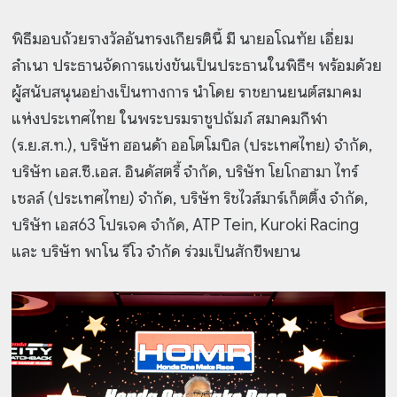
พิธีมอบถ้วยรางวัลอันทรงเกียรตินี้ มี นายอโณทัย เอี่ยม
ลำเนา ประธานจัดการแข่งขันเป็นประธานในพิธีฯ พร้อมด้วย
ผู้สนับสนุนอย่างเป็นทางการ นำโดย ราชยานยนต์สมาคม
แห่งประเทศไทย ในพระบรมราชูปถัมภ์ สมาคมกีฬา
(ร.ย.ส.ท.), บริษัท ฮอนด้า ออโตโมบิล (ประเทศไทย) จำกัด,
บริษัท เอส.ซี.เอส. อินดัสตรี้ จำกัด, บริษัท โยโกฮามา ไทร์
เซลล์ (ประเทศไทย) จำกัด, บริษัท ริชไวส์มาร์เก็ตติ้ง จำกัด,
บริษัท เอส63 โปรเจค จำกัด, ATP Tein, Kuroki Racing
และ บริษัท พาโน รีโว จำกัด ร่วมเป็นสักขีพยาน