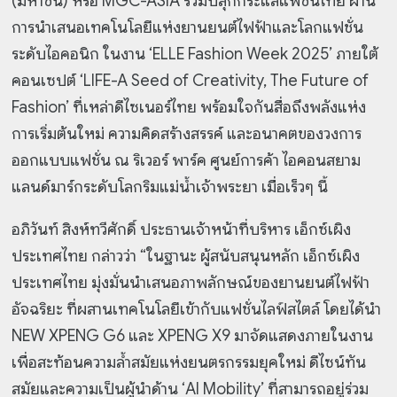
(มหาชน)
หรือ MGC-ASIA ร่วมปลุกกระแสแฟชั่นไทย ผ่าน
การนำเสนอเทคโนโลยีแห่งยานยนต์ไฟฟ้า
และโลกแฟชั่น
ระดับไอคอนิก ในงาน ‘ELLE Fashion Week 2025’ ภายใต้
คอนเซปต์ ‘LIFE-
A Seed of Creativity, The Future of
Fashion’ ที่เหล่าดีไซเนอร์ไทย พร้อมใจกันสื่อถึงพลังแห่ง
การเริ่มต้นใหม่ ความคิดสร้างสรรค์ และอนาคตของวงการ
ออกแบบแฟชั่น ณ ริเวอร์ พาร์ค ศูนย์การค้า ไอคอนสยาม
แลนด์มาร์กระดับโลกริมแม่น้ำเจ้าพระยา เมื่อเร็วๆ นี้
อภิวันท์ สิงห์ทวีศักดิ์ ประธานเจ้าหน้าที่บริหาร เอ็กซ์เผิง
ประเทศไทย กล่าวว่า “ในฐานะ ผู้สนับสนุนหลัก เอ็กซ์เผิง
ประเทศไทย มุ่งมั่นนำเสนอภาพลักษณ์ของยานยนต์ไฟฟ้า
อัจฉริยะ ที่ผสานเทคโนโลยีเข้ากับแฟชั่นไลฟ์สไตล์ โดยได้นำ
NEW XPENG G6 และ XPENG X9 มาจัดแสดงภายในงาน
เพื่อสะท้อนความล้ำสมัยแห่งยนตรกรรมยุคใหม่ ดีไซน์ทัน
สมัยและความเป็นผู้นำด้าน ‘AI Mobility’ ที่สามารถอยู่ร่วม