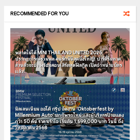
RECOMMENDED FOR YOU
พลาดไม่ได้ MINI THAILAND UNITED 2025
ปรากฏการณ์รวมพล คนรักมินิสุดยิ่งใหญ่! ปาร์ตี้ริมหาด
ส่วนตัวชะอำ พร้อมคอนเสิร์ตสุดฟีลกู๊ด เปิดจำหน่ายบัตร
แล้ว!
มิลเลนเนียม ออโต้ กรุ๊ป จัดงาน ‘Oktoberfest by
Millennium Auto’ ยกทัพรถใหม่ และผู้บริหารป้ายแดง
กว่า 50 คัน ราคาเร้าใจ เริ่มต้น 1,699,000 บาท วันนี้ ถึง
19 ตุลาคม 2568