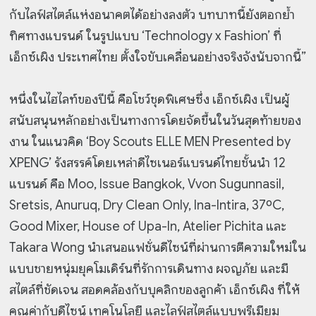
กับไลฟ์สไตล์แห่งอนาคตได้อย่างลงตัว บทบาทนี้ยังตอกย้ำ
ทิศทางแบรนด์ ในรูปแบบ ‘Technology x Fashion’ ที่
เอ็กซ์เผิง ประเทศไทย ตั้งใจขับเคลื่อนอย่างจริงจังนับจากนี้”
หนึ่งในไฮไลท์ของปีนี้ คือโชว์ชุดพิเศษซึ่ง เอ็กซ์เผิง เป็นผู้
สนับสนุนหลักอย่างเป็นทางการโดยจัดขึ้นในวันสุดท้ายของ
งาน ในแนวคิด ‘Boy Scouts ELLE MEN Presented by
XPENG’ รังสรรค์โดยเหล่าดีไซเนอร์แบรนด์ไทยชั้นนำ 12
แบรนด์ คือ Moo, Issue Bangkok, Vvon Sugunnasil,
Sretsis, Anuruq, Dry Clean Only, Ina-Intira, 37ºC,
Good Mixer, House of Upa-In, Atelier Pichita และ
Takara Wong นำเสนอแฟชั่นดีไซน์ที่ผ่านการตีความใหม่ใน
แบบชายหนุ่มยุคโมเดิร์นที่รักการเดินทาง ผจญภัย และมี
สไตล์ที่ชัดเจน สอดคล้องกับบุคลิกของลูกค้า เอ็กซ์เผิง ที่ให้
คุณค่ากับดีไซน์ เทคโนโลยี และไลฟ์สไตล์แบบพรีเมียม