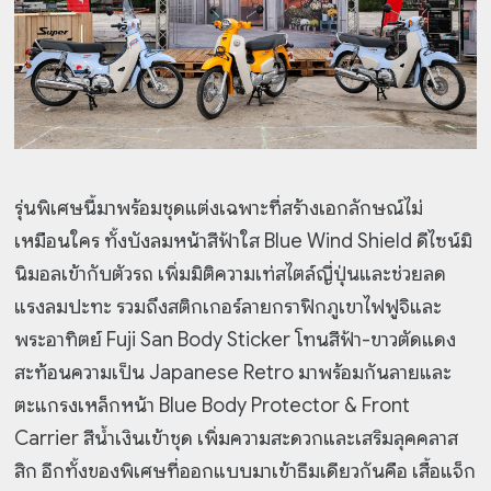
รุ่นพิเศษนี้มาพร้อมชุดแต่งเฉพาะที่สร้างเอกลักษณ์ไม่
เหมือนใคร ทั้งบังลมหน้าสีฟ้าใส Blue Wind Shield ดีไซน์มิ
นิมอลเข้ากับตัวรถ เพิ่มมิติความเท่สไตล์ญี่ปุ่นและช่วยลด
แรงลมปะทะ รวมถึงสติกเกอร์ลายกราฟิกภูเขาไฟฟูจิและ
พระอาทิตย์ Fuji San Body Sticker โทนสีฟ้า-ขาวตัดแดง
สะท้อนความเป็น Japanese Retro มาพร้อมกันลายและ
ตะแกรงเหล็กหน้า Blue Body Protector & Front
Carrier สีน้ำเงินเข้าชุด เพิ่มความสะดวกและเสริมลุคคลาส
สิก อีกทั้งของพิเศษที่ออกแบบมาเข้าธีมเดียวกันคือ เสื้อแจ็ก