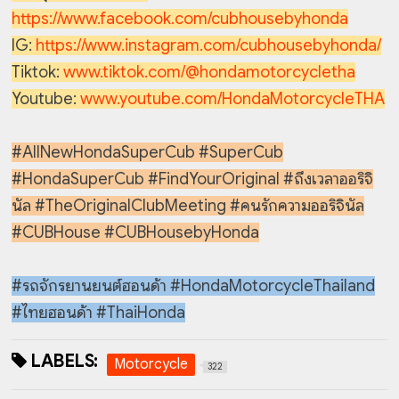
https://www.facebook.com/cubhousebyhonda
IG:
https://www.instagram.com/cubhousebyhonda/
Tiktok:
www.tiktok.com/@hondamotorcycletha
Youtube:
www.youtube.com/HondaMotorcycleTHA
#AllNewHondaSuperCub #SuperCub
#HondaSuperCub #FindYourOriginal #ถึงเวลาออริจิ
นัล #TheOriginalClubMeeting #คนรักความออริจินัล
#CUBHouse #CUBHousebyHonda
#รถจักรยานยนต์ฮอนด้า #HondaMotorcycleThailand
#ไทยฮอนด้า #ThaiHonda
LABELS:
Motorcycle
322