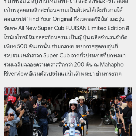
ที่มาพร้อม 2 สีทูโทนใหม่ สีฟ้า-ขาว และ สีเหลือง-ขาว สไตล์
เรโทรสุดคลาสสิกสะท้อนความเป็นตัวตนได้เต็มที่ ภายใต้
คอนเซปต์ ‘Find Your Original ถึงเวลาออริจินัล’ และรุ่น
พิเศษ All New Super Cub FUJISAN Limited Edition ดี
ไซน์เรโทรมินิมอลสะท้อนความเป็นญี่ปุ่น ผลิตจำนวนจำกัด
เพียง 500 คันเท่านั้น ท่ามกลางบรรยากาศสุดอบอุ่นที่
รวบรวมเหล่าสาวก Super Cub จากทั่วประเทศที่ยกพลมา
ร่วมเฉลิมฉลองความคลาสสิกกว่า 200 คัน ณ Mahapho
Riverview อีเวนต์สเปซริมแม่น้ำเจ้าพระยา ย่านทรงวาด