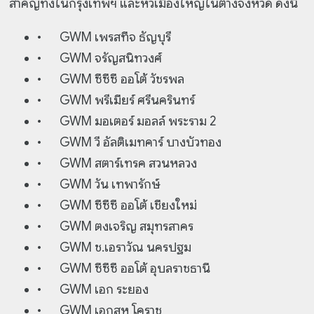
สำคัญทั้งในกรุงเทพฯ และหัวเมืองใหญ่ในต่างจังหวัด ดังนี้
•
GWM เพรสทีจ ธัญบุรี
•
GWM จรัญสนิทวงศ์
•
GWM ซีซีซี ออโต้ วัชรพล
•
GWM พรีเมียร์ ศรีนครินทร์
•
GWM มอเตอร์ มอลล์ พระราม 2
•
GWM วี อัลติเมทคาร์ บางบัวทอง
•
GWM สตาร์เทรค สวนหลวง
•
GWM วัน เทพารักษ์
•
GWM ซีซีซี ออโต้ เชียงใหม่
•
GWM ตงเจริญ สมุทรสาคร
•
GWM ช.เอราวัณ นครปฐม
•
GWM ซีซีซี ออโต้ อุบลราชธานี
•
GWM เอก ระยอง
•
GWM เอกสห โคราช