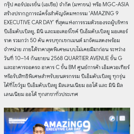
กรุ๊ป คอร์ปอเรชั่น (เอเชีย) จำกัด (มหาชน) หรือ MGC-ASIA
สร้างปรากฏการณ์ครั้งสำคัญจัดมหกรรม ‘AMAZING 9
EXECUTIVE CAR DAY’ ที่สุดแห่งการรวมตัวของรถผู้บริหาร
บีเอ็มดับเบิลยู, มินิ และมอเตอร์ไซค์ บีเอ็มดับเบิลยู มอเตอร์
ราด รวมกว่า 50 คัน ครบทุกเซกเมนต์ มาจัดแสดงพร้อม
จำหน่าย ภายใต้ราคาสุดพิเศษแบบไม่เคยมีมาก่อน ระหว่าง
วันที่ 10–14 กันยายน 2568 QUARTIER AVENUE ชั้น G
และอาคารจอดรถ อาคาร C ชั้น BM ศูนย์การค้า เอ็มควอเทียร์
หรือรับสิทธิพิเศษสำหรับยนตรกรรม บีเอ็มดับเบิลยู ทุกรุ่น
ได้ที่โชว์รูม บีเอ็มดับเบิลยู มิลเลนเนียม ออโต้ และ มินิ มิล
เลนเนียม ออโต้ ทุกสาขาทั่วประเทศ