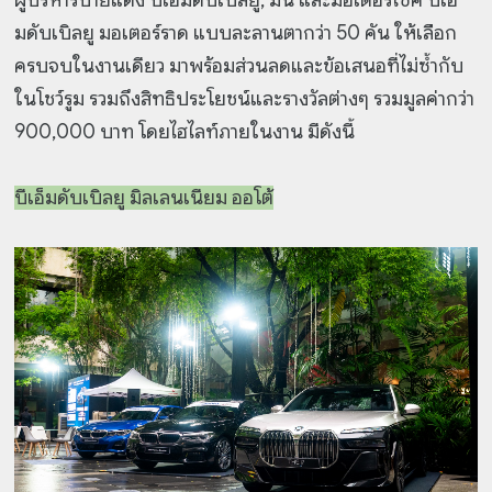
ผู้บริหารป้ายแดง บีเอ็มดับเบิลยู, มินิ และมอเตอร์ไซค์ บีเอ็
มดับเบิลยู มอเตอร์ราด แบบละลานตากว่า 50 คัน ให้เลือก
ครบจบในงานเดียว มาพร้อมส่วนลดและข้อเสนอที่ไม่ซ้ำกับ
ในโชว์รูม รวมถึงสิทธิประโยชน์และรางวัลต่างๆ รวมมูลค่ากว่า
900,000 บาท โดยไฮไลท์ภายในงาน มีดังนี้
บีเอ็มดับเบิลยู มิลเลนเนียม ออโต้