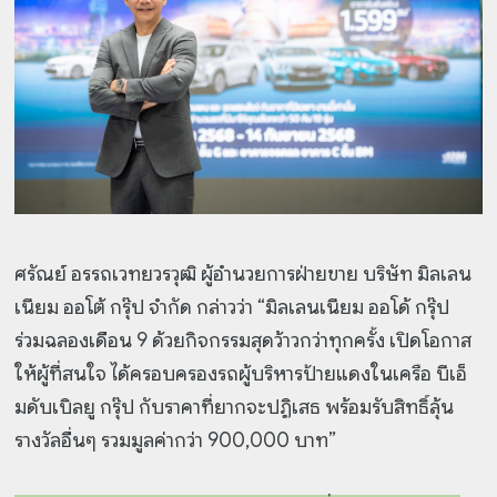
ศรัณย์ อรรถเวทยวรวุฒิ ผู้อำนวยการฝ่ายขาย บริษัท มิลเลน
เนียม ออโต้ กรุ๊ป จำกัด กล่าวว่า “มิลเลนเนียม ออโด้ กรุ๊ป
ร่วมฉลองเดือน 9 ด้วยกิจกรรมสุดว้าวกว่าทุกครั้ง เปิดโอกาส
ให้ผู้ที่สนใจ ได้ครอบครองรถผู้บริหารป้ายแดงในเครือ บีเอ็
มดับเบิลยู กรุ๊ป กับราคาที่ยากจะปฏิเสธ พร้อมรับสิทธิ์ลุ้น
รางวัลอื่นๆ รวมมูลค่ากว่า 900,000 บาท”