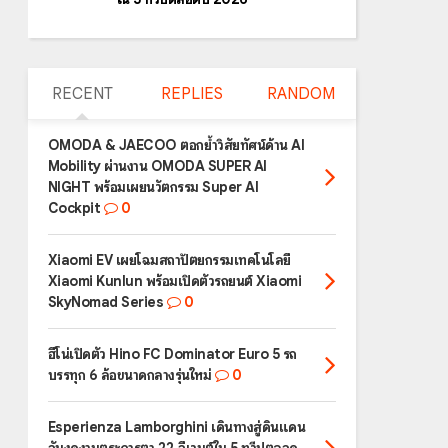
RECENT
REPLIES
RANDOM
OMODA & JAECOO ตอกย้ำวิสัยทัศน์ด้าน AI
Mobility ผ่านงาน OMODA SUPER AI
NIGHT พร้อมเผยนวัตกรรม Super AI
Cockpit
0
Xiaomi EV เผยโฉมสถาปัตยกรรมเทคโนโลยี
Xiaomi Kunlun พร้อมเปิดตัวรถยนต์ Xiaomi
SkyNomad Series
0
ฮีโน่เปิดตัว Hino FC Dominator Euro 5 รถ
บรรทุก 6 ล้อขนาดกลางรุ่นใหม่
0
Esperienza Lamborghini เดินทางสู่ดินแดน
อันงดงามตระการตา 22 อีเวนต์ใน 5 ทวีปตลอด