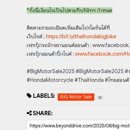
*ทั้งนี้เงื่อนไขเป็นไปตามที่บริษัทฯ กำหนด
ติดตามรายละเอียดเพิ่มเติมโปรโมชั่นได้ที่
เว็บไซต์ :
https://bit.ly/thaihondabigbike
เฟซบุ๊กรถจักรยานยนต์ฮอนด้า : www.faceboo
เฟซบุ๊กฮอนด้าบิ๊กไบค์ :
www.facebook.com/Ho
#BigMotorSale2025 #BigMotorSale2025 #รถจ
#HondaMotorcycle #ThaiHonda #ไทยฮอน
LABELS:
BIG Motor Sale
30
SHARE: