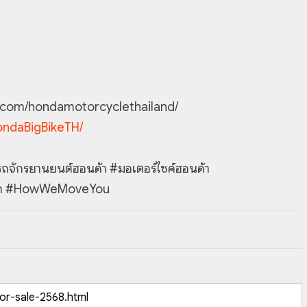
k.com/hondamotorcyclethailand/
ndaBigBikeTH/
ักรยานยนต์ฮอนด้า #มอเตอร์ไซค์ฮอนด้า
ด้า #HowWeMoveYou