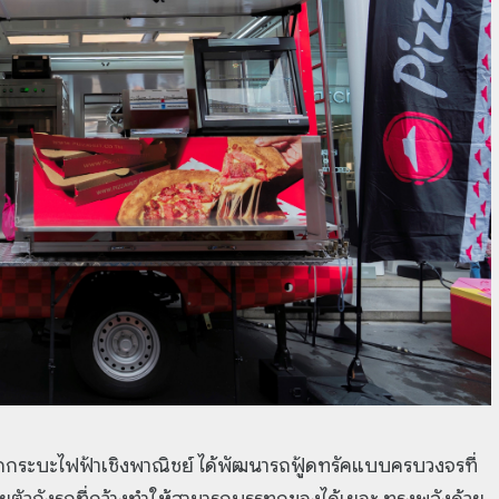
ถกระบะไฟฟ้าเชิงพาณิชย์ ได้พัฒนารถฟู้ดทรัคแบบครบวงจรที่
ัวถังรถที่กว้างทำให้สามารถบรรทุกของได้เยอะ ทรงพลังด้วย