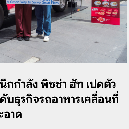
กกำลัง พิซซ่า ฮัท เปิดตัว
บธุรกิจรถอาหารเคลื่อนที่
สะอาด