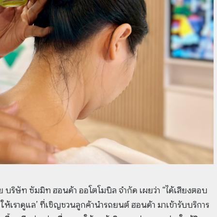
ขาย บริษัท ซัมมิท ฮอนด้า ออโตโมบิล จำกัด เผยว่า “ได้เสียงตอบ
ห้เราดูแล’ ที่เชิญชวนลูกค้านำรถยนต์ ฮอนด้า มาเข้ารับบริการ