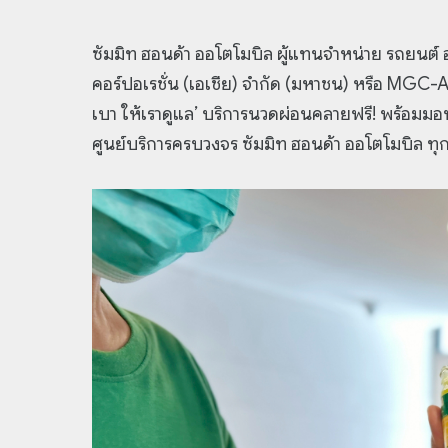
ซัมมิท ฮอนด้า ออโตโมบิล ผู้แทนจำหน่าย รถยนต์ ฮ
คอร์ปอเรชั่น (เอเชีย) จำกัด (มหาชน) หรือ MGC-
เบา ให้เราดูแล’ บริการนวดผ่อนคลายฟรี! พร้อมมอบแ
ศูนย์บริการครบวงจร ซัมมิท ฮอนด้า ออโตโมบิล ทุก