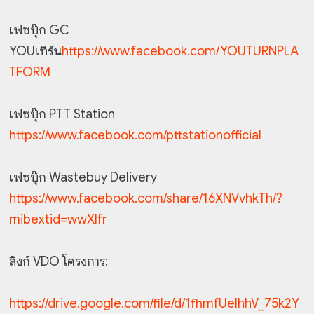
เฟซบุ๊ก GC
YOUเทิร์น
https://www.facebook.com/YOUTURNPLA
TFORM
เฟซบุ๊ก PTT Station
https://www.facebook.com/pttstationofficial
เฟซบุ๊ก Wastebuy Delivery
https://www.facebook.com/share/16XNVvhkTh/?
mibextid=wwXIfr
ลิงก์ VDO โครงการ:
https://drive.google.com/file/d/1fhmfUelhhV_75k2Y