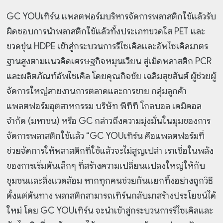
GC YOUเทิร์น แพลตฟอร์มบริหารจัดการพลาสติกใช้แล้วรับ
ผิดชอบการนำพลาสติกใช้แล้วทั้งประเภทขวดใส PET และ
ขวดขุ่น HDPE เข้าสู่กระบวนการรีไซเคิลและอัพไซเคิลมาตร
ฐานสูงตามแนวคิดเศรษฐกิจหมุนเวียน สู่เม็ดพลาสติก PCR
และผลิตภัณฑ์อัพไซเคิล โดยคุณกิจชัย เฉลิมสุขสันต์ ผู้ช่วยผู้
จัดการใหญ่สายงานการตลาดและการขาย กลุ่มลูกค้า
แพลตฟอร์มอุตสาหกรรม บริษัท พีทีที โกลบอล เคมิคอล
จำกัด (มหาชน) หรือ GC กล่าวถึงความมุ่งมั่นในมุมของการ
จัดการพลาสติกใช้แล้ว “GC YOUเทิร์น คือแพลตฟอร์มที่
ช่วยจัดการให้พลาสติกที่ใช้แล้วจะไม่สูญเปล่า เราเชื่อในพลัง
ของการเริ่มต้นเล็กๆ ที่สร้างความเปลี่ยนแปลงใหญ่ให้กับ
ชุมชนและสิ่งแวดล้อม หากทุกคนช่วยกันแยกทิ้งอย่างถูกวิธี
ตั้งแต่ต้นทาง พลาสติกสามารถเทิร์นกลับมาสร้างประโยชน์ได้
ใหม่ โดย GC YOUเทิร์น จะนำเข้าสู่กระบวนการรีไซเคิลและ