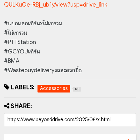
QULKuOe-RBj_ub1y/view?usp=drive_link
#แยกแลกเทิร์นxไม่เทรวม
#ไม่เทรวม
#PTTStation
#GCYOUเทิร์น
#BMA
#Wastebuydeliveryรถสะดวกซื้อ
LABELS:
Accessories
175
SHARE: