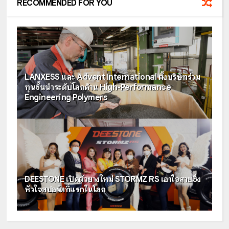
RECOMMENDED FOR YOU
LANXESS และ Advent International ตั้งบริษัทร่วม
ทุนชั้นนำระดับโลกด้าน High-Performance
Engineering Polymers
DEESTONE เปิดตัวยางใหม่ STORMZ RS เอาใจสายซิ่ง
หัวใจสปอร์ตที่แรกในโลก