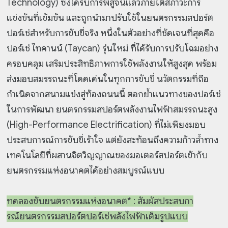
Technology) ซึ่งได้รับการพิสูจน์แล้วภายใต้สภาวะการ
แข่งขันที่เข้มข้น และถูกนำมาปรับใช้ในยนตรกรรมสปอร์ต
ปอร์เช่สำหรับการขับขี่จริง หนึ่งในตัวอย่างที่ชัดเจนที่สุดคือ
ปอร์เช่ ไทคานน์ (Taycan) รุ่นใหม่ ที่ได้รับการปรับโฉมอย่าง
ครอบคลุม เสริมประสิทธิภาพการใช้พลังงานให้สูงสุด พร้อม
ส่งมอบสมรรถนะที่โดดเด่นในทุกการขับขี่ นวัตกรรมที่ถือ
กำเนิดจากสนามแข่งสู่ท้องถนนนี้ ตอกย้ำแนวทางของปอร์เช่
ในการพัฒนา ยนตรกรรมสปอร์ตพลังงานไฟฟ้าสมรรถนะสูง
(High-Performance Electrification) ที่ไม่เพียงมอบ
ประสบการณ์การขับขี่เร้าใจ แต่ยังสะท้อนถึงความก้าวล้ำทาง
เทคโนโลยีที่ผสานจิตวิญญาณของมอเตอร์สปอร์ตเข้ากับ
ยนตรกรรมแห่งอนาคตได้อย่างสมบูรณ์แบบ
ทดลองขับยนตรกรรมแห่งอนาคต* : สัมผัสประสบกา
รณ์ยนตรกรรมสปอร์ตปอร์เช่พลังไฟฟ้าเต็มรูปแบบ