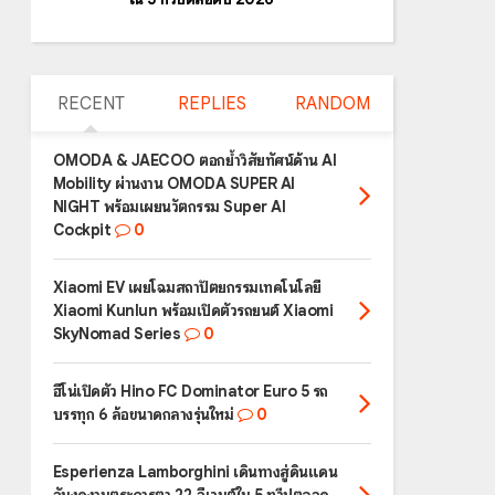
RECENT
REPLIES
RANDOM
OMODA & JAECOO ตอกย้ำวิสัยทัศน์ด้าน AI
Mobility ผ่านงาน OMODA SUPER AI
NIGHT พร้อมเผยนวัตกรรม Super AI
Cockpit
0
Xiaomi EV เผยโฉมสถาปัตยกรรมเทคโนโลยี
Xiaomi Kunlun พร้อมเปิดตัวรถยนต์ Xiaomi
SkyNomad Series
0
ฮีโน่เปิดตัว Hino FC Dominator Euro 5 รถ
บรรทุก 6 ล้อขนาดกลางรุ่นใหม่
0
Esperienza Lamborghini เดินทางสู่ดินแดน
อันงดงามตระการตา 22 อีเวนต์ใน 5 ทวีปตลอด