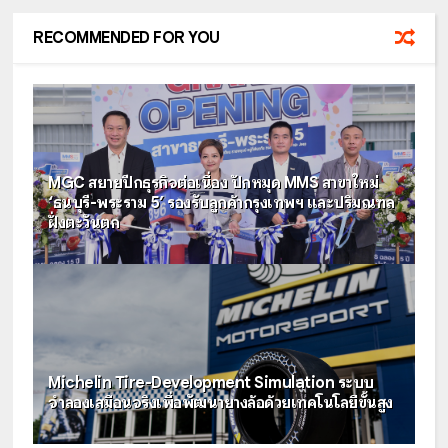
RECOMMENDED FOR YOU
MGC สยายปีกธุรกิจต่อเนื่อง ปักหมุด MMS สาขาใหม่
‘ธนบุรี-พระราม 5’ รองรับลูกค้ากรุงเทพฯ และปริมณฑล
ฝั่งตะวันตก
Michelin Tire-Development Simulation ระบบ
จำลองเสมือนจริงเพื่อพัฒนายางล้อด้วยเทคโนโลยีขั้นสูง