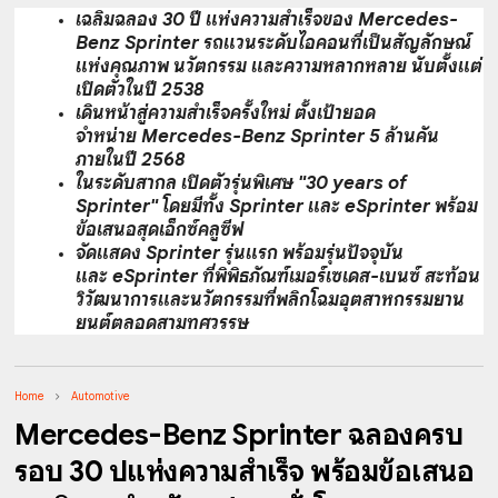
เฉลิมฉลอง
30
ปี แห่งความสำเร็จของ
Mercedes-
Benz Sprinter
รถแวนระดับไอคอนที่เป็นสัญลั
กษณ์
แห่งคุณภาพ นวัตกรรม และความหลากหลาย นับตั้งแต่
เปิดตัวในปี
2538
เดินหน้าสู่ความสำเร็จครั้งใหม่ ตั้งเป้ายอด
จำหน่าย
Mercedes-Benz Sprinter 5
ล้านคัน
ภายในปี
2568
ในระดับสากล เปิดตัวรุ่นพิเศษ "
30 years of
Sprinter"
โดยมีทั้ง
Sprinter
และ
eSprinter
พร้อม
ข้อเสนอสุดเอ็กซ์คลูซีฟ
จัดแสดง
Sprinter
รุ่นแรก พร้อมรุ่นปัจจุบัน
และ
eSprinter
ที่พิพิธภัณฑ์เมอร์เซเดส-เบนซ์ สะท้อน
วิวัฒนาการและนวัตกรรมที่
พลิกโฉมอุตสาหกรรมยาน
ยนต์
ตลอดสามทศวรรษ
Home
Automotive
Mercedes-Benz Sprinter ฉลองครบ
รอบ 30 ปีแห่งความสำเร็จ พร้อมข้อเสนอ