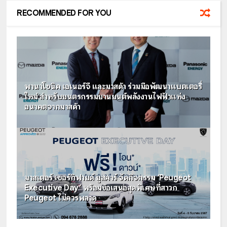
RECOMMENDED FOR YOU
พานาโซนิค เอเนอร์จี และมาสด้า ร่วมมือพัฒนาแบตเตอรี่
ใหม่ สำหรับยนตรกรรมยานยนต์พลังงานไฟฟ้าแห่ง
อนาคตจากมาสด้า
มาสเตอร์ เซอร์ทิฟายด์ ยูสคาร์ จัดกิจกรรม ‘Peugeot
Executive Day’ พร้อมข้อเสนอสุดพิเศษที่สาวก
Peugeot ไม่ควรพลาด