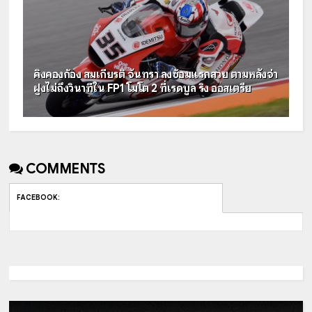
คิงคองก้อง สมเกียรติ จันทรา ลงซ้อมแรกสวย ตามหลังจ่า
ฝูงไม่ถึงวินาทีใน FP1 โมโต 2 ที่เรดบูล ริง ออสเตรีย
COMMENTS
FACEBOOK
: