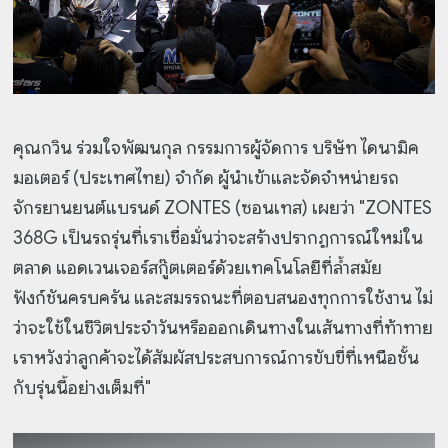
คุณกวิน ร่วมใจพัฒนกุล กรรมการผู้จัดการ บริษัท ไดนามิค
มอเตอร์ (ประเทศไทย) จำกัด ผู้นำเข้าและจัดจำหน่ายรถ
จักรยานยนต์แบรนด์ ZONTES (ซอนเทส) เผยว่า "ZONTES
368G เป็นรถรุ่นที่เราเชื่อมั่นว่าจะสร้างปรากฏการณ์ใหม่ใน
ตลาด แอดเวนเจอร์สกู๊ตเตอร์ด้วยเทคโนโลยีที่ล้ำสมัย
ฟังก์ชันครบครัน และสมรรถนะที่ตอบสนองทุกการใช้งาน ไม่
ว่าจะใช้ในชีวิตประจำวันหรือออกเดินทางในเส้นทางที่ท้าทาย
เราหวังว่าลูกค้าจะได้สัมผัสประสบการณ์การขับขี่ที่เหนือชั้น
กับรุ่นนี้อย่างเต็มที่"