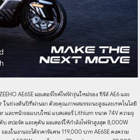
EHO AE6SE มอเตอร์ไซค์ไฟฟ้ารุ่นใหม่ของ ซีรีส์ AE6 และ
r ในช่วงต้นปีที่ผ่านมา ด้วยคุณภาพสมรรถนะสูงและเทคโนโลยี
และหน้าจอแบบใหม่ แบตเตอรี่ Lithium ขนาด 74V ความจุ
ดับ สปอร์ต และดุดัน มอเตอร์ให้กำลังไฟฟ้าสูงสุด 8,000W
าท จองในงานจะได้ราคาพิเศษ 119,000 บาท AE6SE คงความ