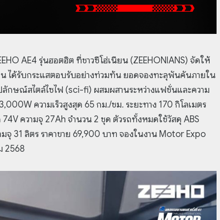
O AE4 รุ่นฮอตฮิต ที่ชาวซีโฮ่เนียน (ZEEHONIANS) จัดให้
ใช้งาน ได้รับกระแสตอบรับอย่างท่วมท้น ยอดจองทะลุพันคันภายใน
ยรูปลักษณ์สไตล์ไซไฟ (sci-fi) ผสมผสานระหว่างแฟชั่นและความ
ด 3,000W ความเร็วสูงสุด 65 กม./ชม. ระยะทาง 170 กิโลเมตร
 74V ความจุ 27Ah จำนวน 2 ชุด ตัวรถทั้งหมดใช้วัสดุ ABS
ามจุ 31 ลิตร ราคาขาย 69,900 บาท จองในงาน Motor Expo
ม 2568