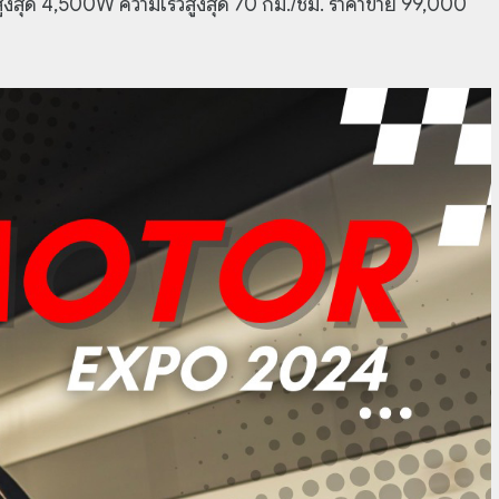
าสูงสุด 4,500W ความเร็วสูงสุด 70 กม./ชม. ราคาขาย 99,000