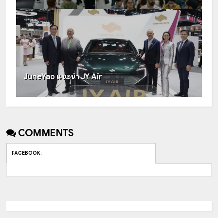
JuneYao แนะนำ JY Air
COMMENTS
FACEBOOK
: