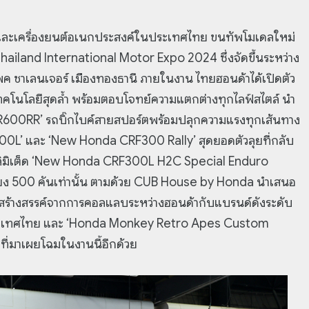
์และเครื่องยนต์อเนกประสงค์ในประเทศไทย ขนทัพโมเดลใหม่
 Thailand International Motor Expo 2024 ซึ่งจัดขึ้นระหว่าง
พค ชาเลนเจอร์ เมืองทองธานี ภายในงาน ไทยฮอนด้าได้เปิดตัว
เทคโนโลยีสุดล้ำ พร้อมตอบโจทย์ความแตกต่างทุกไลฟ์สไตล์ นำ
BR600RR’ รถบิ๊กไบค์สายสปอร์ตพร้อมปลุกความแรงทุกเส้นทาง
0L’ และ ‘New Honda CRF300 Rally’ สุดยอดตัวลุยที่กลับ
ุ่นลิมิเต็ด ‘New Honda CRF300L H2C Special Enduro
ียง 500 คันเท่านั้น ตามด้วย CUB House by Honda นำเสนอ
สร้างสรรค์จากการคอลแลบระหว่างฮอนด้ากับแบรนด์ดังระดับ
ประเทศไทย และ ‘Honda Monkey Retro Apes Custom
ที่มาเผยโฉมในงานนี้อีกด้วย