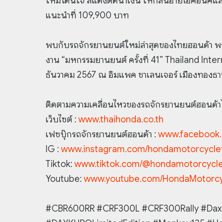
ใหม่โดนใจ สีแดงตัดน้ำเงิน ให้กลิ่นอายไอคอนิค
แนะนำที่ 109,900 บาท
พบกับรถจักรยานยนต์ใหม่ล่าสุดของไทยฮอนด้า พร้
งาน “มหกรรมยานยนต์ ครั้งที่ 41” Thailand Inte
ธันวาคม 2567 ณ อิมแพค ชาเลนเจอร์ เมืองทองธา
ติดตามความเคลื่อนไหวของรถจักรยานยนต์ฮอนด้าได
เว็บไซต์ :
www.thaihonda.co.th
เฟซบุ๊กรถจักรยานยนต์ฮอนด้า :
www.facebook.
IG :
www.instagram.com/hondamotorcyclet
Tiktok:
www.tiktok.com/@hondamotorcycl
Youtube:
www.youtube.com/HondaMotorc
#CBR600RR #CRF300L #CRF300Rally #Dax