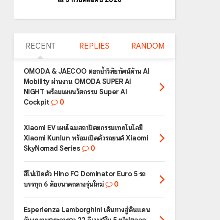
RECENT
REPLIES
RANDOM
OMODA & JAECOO ตอกย้ำวิสัยทัศน์ด้าน AI
Mobility ผ่านงาน OMODA SUPER AI
NIGHT พร้อมเผยนวัตกรรม Super AI
Cockpit
0
Xiaomi EV เผยโฉมสถาปัตยกรรมเทคโนโลยี
Xiaomi Kunlun พร้อมเปิดตัวรถยนต์ Xiaomi
SkyNomad Series
0
ฮีโน่เปิดตัว Hino FC Dominator Euro 5 รถ
บรรทุก 6 ล้อขนาดกลางรุ่นใหม่
0
Esperienza Lamborghini เดินทางสู่ดินแดน
อันงดงามตระการตา 22 อีเวนต์ใน 5 ทวีปตลอด