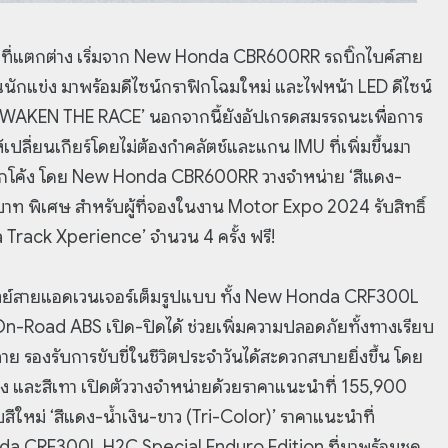
ที่แตกต่าง เริ่มจาก New Honda CBR600RR รถบิ๊กไบค์สาย
ณนักแข่ง มาพร้อมดีไซน์กราฟิกโฉมใหม่ และไฟหน้า LED ดีไซน์
์ ‘AWAKEN THE RACE’ นอกจากนี้ยังอัปเกรดสมรรถนะเพื่อการ
ให้เปลี่ยนเกียร์โดยไม่ต้องกำคลัตช์และแกน IMU ที่เพิ่มขึ้นมา
จในทุกโค้ง โดย New Honda CBR600RR วางจำหน่าย ‘สีแดง-
บาท พิเศษ สำหรับผู้ที่จองในงาน Motor Expo 2024 รับสิทธิ์
 Track Xperience’ จำนวน 4 ครั้ง ฟรี!
ย์สายแอดเวนเจอร์เต็มรูปแบบ ทั้ง New Honda CRF300L
Road ABS เปิด-ปิดได้ ช่วยเพิ่มความปลอดภัยทั้งทางเรียบ
รองรับการขับขี่ในชีวิตประจำวันได้สะดวกสบายยิ่งขึ้น โดย
 และสีเทา เปิดตัววางจำหน่ายด้วยราคาแนะนำที่ 155,900
หม่ ‘สีแดง-น้ำเงิน-ขาว (Tri-Color)’ ราคาแนะนำที่
onda CRF300L H2C Special Enduro Edition ที่มาพร้อมชุด