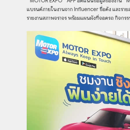
“ MOTOR EXPO ” APP อัดแน่นข้อมูลของงาน “ MO
แบรนด์ภายในงานจาก Influencer ชื่อดัง และรายละ
รายงานสภาพจราจร พร้อมแผนผังที่จอดรถ กิจกร