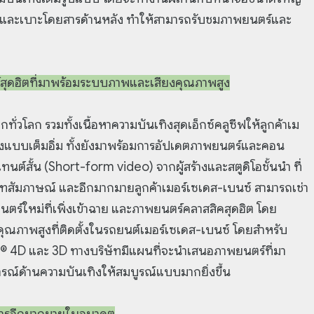
และเบาะโดยสารด้านหลัง ทำให้สามารถรับชมภาพยนตร์และ
สุดฮิตที่มาพร้อมระบบภาพและเสียงคุณภาพสูง
่วโลก รวมทั้งเนื้อหาความบันเทิงสุดเอ็กซ์คลูซีฟให้ลูกค้าเม
ิ่งแบบเต็มอิ่ม ทั้งยังมาพร้อมการอัปเดตภาพยนตร์และคอน
นต์สั้น (Short-form video) จากผู้สร้างและสตูดิโอชั้นนำ ที่
์ บทสัมภาษณ์ และอีกมากมายลูกค้าเมอร์เซเดส-เบนซ์ สามารถเช่า
ยนตร์ใหม่ที่เพิ่งเข้าฉาย และภาพยนตร์คลาสสิคสุดฮิต โดย
ณภาพสูงที่ติดตั้งในรถยนต์เมอร์เซเดส-เบนซ์ โดยสำหรับ
r® 4D และ 3D ทางบริษัทมีแผนที่จะนำเสนอภาพยนตร์ที่มา
ณ์ด้านความบันเทิงให้สมบูรณ์แบบมากยิ่งขึ้น