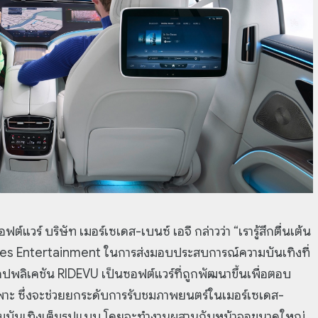
วร์ บริษัท เมอร์เซเดส-เบนซ์ เอจี กล่าวว่า “เรารู้สึกตื่นเต้น
ctures Entertainment ในการส่งมอบประสบการณ์ความบันเทิงที่
ปพลิเคชัน RIDEVU เป็นซอฟต์แวร์ที่ถูกพัฒนาขึ้นเพื่อตอบ
าะ ซึ่งจะช่วยยกระดับการรับชมภาพยนตร์ในเมอร์เซเดส-
วามบันเทิงเต็มรูปแบบ โดยจะทำงานผสานกับหน้าจอขนาดใหญ่