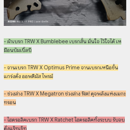
- ผ้าเบรก TRW X Bumblebee เบรกสั้น มั่นใจ ไว้ใจได้ เห
มือนบัมเบิ้ลบี
- จานเบรก TRW X Optimus Prime จานเบรกเหนือชั้น
แกร่งดั่ง ออพติมัส ไพรม์
- ช่วงล่าง TRW X Megatron ช่วงล่าง ฟิต! ดุจพลังแห่งเมกะ
ทรอน
- ไฮดรอลิคเบรก TRW X Ratchet ไฮดรอลิคทั้งระบบ รับจบ
ดั่งแร็ทเช็ท