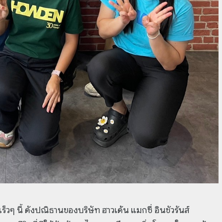
เร็วๆ นี้ ดังปณิธานของบริษัท ฮาวเด้น แมกซี่ อินชัวรันส์