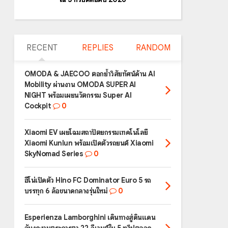
RECENT
REPLIES
RANDOM
OMODA & JAECOO ตอกย้ำวิสัยทัศน์ด้าน AI
Mobility ผ่านงาน OMODA SUPER AI
NIGHT พร้อมเผยนวัตกรรม Super AI
Cockpit
0
Xiaomi EV เผยโฉมสถาปัตยกรรมเทคโนโลยี
Xiaomi Kunlun พร้อมเปิดตัวรถยนต์ Xiaomi
SkyNomad Series
0
ฮีโน่เปิดตัว Hino FC Dominator Euro 5 รถ
บรรทุก 6 ล้อขนาดกลางรุ่นใหม่
0
Esperienza Lamborghini เดินทางสู่ดินแดน
อันงดงามตระการตา 22 อีเวนต์ใน 5 ทวีปตลอด