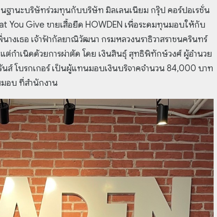
 ในฐานะบริษัทร่วมทุนกับบริษัท มิลเลนเนียม กรุ๊ป คอร์ปอเรชั่น
hat You Give ขายเสื้อยืด HOWDEN เพื่อระดมทุนมอบให้กับ
พี่นางเธอ เจ้าฟ้ากัลยาณิวัฒนา กรมหลวงนราธิวาสราชนครินทร์
่กำเนิดด้วยการผ่าตัด โดย เงินสินธุ์ สุทธิพิทักษ์วงศ์ ผู้อำนวย
ชัวรันส์ โบรกเกอร์ เป็นผู้แทนมอบเงินบริจาคจำนวน 84,000 บาท
บมอบ ที่สำนักงาน