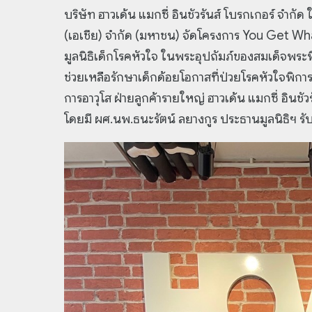
บริษัท ฮาวเด้น แมกซี่ อินชัวรันส์ โบรกเกอร์ จำกัด
(เอเชีย) จำกัด (มหาชน) จัดโครงการ You Get W
มูลนิธิเด็กโรคหัวใจ ในพระอุปถัมภ์ของสมเด็จพระ
ช่วยเหลือรักษาเด็กด้อยโอกาสที่ป่วยโรคหัวใจพิการแต
การอาวุโส ฝ่ายลูกค้ารายใหญ่ ฮาวเด้น แมกซี่ อิน
โดยมี ผศ.นพ.ธนะรัตน์ ลยางกูร ประธานมูลนิธิฯ รั