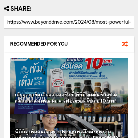
SHARE:
RECOMMENDED FOR YOU
เติมความเข้ม เต็มความสดชื่น ที่ พีทีที สเตชั่น รับคูปอง
ส่วนลดกาแฟพร้อมดื่ม คาเฟ่ อเมซอน ไปเลย 10 บาท!
พีทีที ลูบริแคนท์ส สร้างปรากฏการณ์ใหม่ ยกระดับ
มาตรฐานน้ำมันหล่อลื่นระดับโลก เปิดตัว PERFORMA