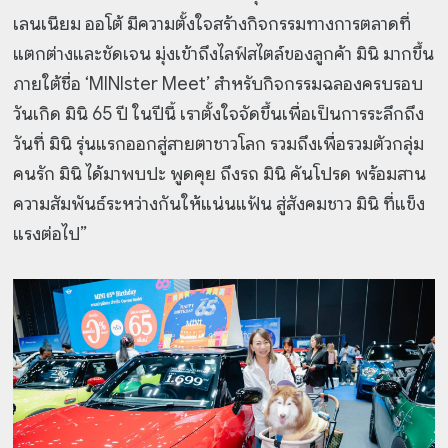
เลนเนียม ออโต้ มีความตั้งใจสร้างกิจกรรมทางการตลาดที่
แตกต่างและชัดเจน มุ่งเข้าถึงไลฟ์สไตล์ของลูกค้า มินิ มากขึ้น
ภายใต้ชื่อ ‘MINIster Meet’ สำหรับกิจกรรมฉลองครบรอบ
วันเกิด มินิ 65 ปี ในปีนี้ เราตั้งใจจัดขึ้นเพื่อเป็นการระลึกถึง
วันที่ มินิ รุ่นแรกออกสู่สายตาชาวโลก รวมถึงเพื่อรวมตัวกลุ่ม
คนรัก มินิ ได้มาพบปะ พูดคุย ถึงรถ มินิ คันโปรด พร้อมสาน
ความสัมพันธ์ระหว่างกันให้แน่นแฟ้น สู่สังคมชาว มินิ ที่แข็ง
แรงต่อไป”