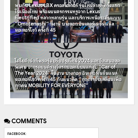
พบกับ Lexus LBX ครอสโอเวอร์ รุ่นใหม่ล่าสุด ครั้งแรก
ในเมืองไทย พร้อมยนตรกรรมหรูจาก Lexus
Electrified หลากหลายรุ่น และบริการเหนือระดับแบบ
“Omotenashi” ที่งาน บางกอก อินเตอร์เนชั่นแนล
มอเตอร์โชว์ ครั้งที่ 45
โตโยต้านำทัพรถรุ่นปรับปรุงใหม่ 2024 และข้อเสนอสุด
พิเศษ จากรถยนต์รางวัลรถยอดเยี่ยมแห่งปี “Car of
The Year 2024” ในงาน บางกอก อินเตอร์เนชั่นแนล
มอเตอร์โชว์ ครั้งที่ 45 กับแนวคิด “ทุกการขับเคลื่อนเพื่อ
ทุกคน MOBILITY FOR EVERYONE”
COMMENTS
FACEBOOK
: