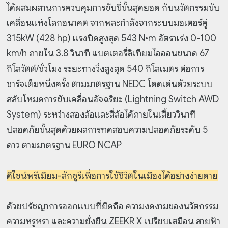
ได้ผสมผสานการควบคุมการขับขี่ขั้นสุดยอด กับนวัตกรรมขับ
เคลื่อนแห่งโลกอนาคต จากพละกำลังจากระบบมอเตอร์คู่
315kW (428 hp) แรงบิดสูงสุด 543 N•m อัตราเร่ง 0-100
km/h ภายใน 3.8 วินาที แบตเตอรี่ลิเทียมไอออนขนาด 67
กิโลวัตต์/ชั่วโมง ระยะทางวิ่งสูงสุด 540 กิโลเมตร ต่อการ
ชาร์จเต็มหนึ่งครั้ง ตามมาตรฐาน NEDC โดดเด่นด้วยระบบ
สลับโหมดการขับเคลื่อนอัจฉริยะ (Lightning Switch AWD
System) ระหว่างสองล้อและสี่ล้อได้ภายในเสี้ยววินาที
ปลอดภัยขั้นสุดด้วยผลการทดสอบความปลอดภัยระดับ 5
ดาว ตามมาตรฐาน EURO NCAP
ดีไซน์พรีเมียม-ลักชูรีเพื่อการใช้ชีวิตในเมืองได้อย่างง่ายดาย
ด้วยปรัชญาการออกแบบที่ยึดถือ ความงดงามของนวัตกรรม
ความหรูหรา และความยั่งยืน ZEEKR X เปรียบเสมือน สายฟ้า