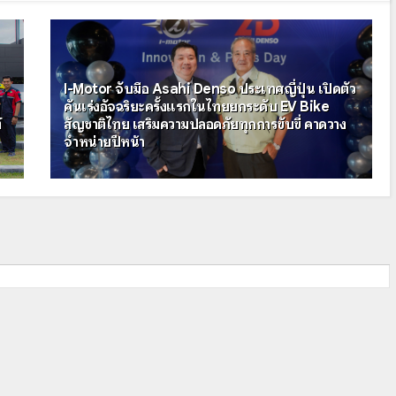
I-Motor จับมือ Asahi Denso ประเทศญี่ปุ่น เปิดตัว
คันเร่งอัจฉริยะครั้งแรกในไทยยกระดับ EV Bike
์
สัญชาติไทย เสริมความปลอดภัยทุกการขับขี่ คาดวาง
จำหน่ายปีหน้า