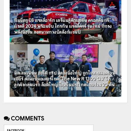
ทีมมิตซูบิชิ แรลลี่อาร์ท เตรียมสู้ศึกเอเชีย ครอสคันทรี
แรลลี่ 2024 พร้อมขับ ไทรทัน แรลลี่คาร์ รุ่นใหม่ ที่ทรง
พลังยิ่งขึ้น ลงสนามทวงบัลลังก์แชมป์
มิลเลนเนียม ออโต้ กรุ๊ป ฉลองยิ่งใหญ่ ถูกใจสายแอดเวน
เจอร์ ส่งมอบมอเตอร์ไซค์ ‘The New R 1300 GS’ ให้
ลูกค้ากลุ่มแรก ล็อตใหญ่ที่สุดในประเทศไทยร่วม 20 คัน
COMMENTS
FACEBOOK
: