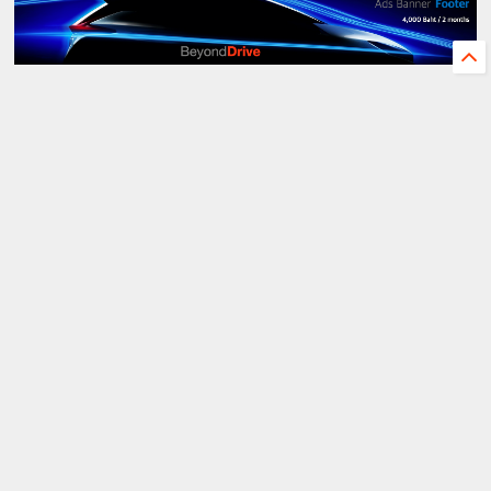
©
2026
BeyondDrive
All rights reserved.
Home