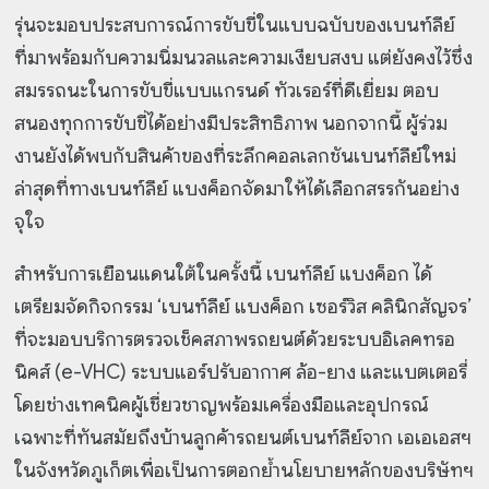
รุ่นจะมอบประสบการณ์การขับขี่ในแบบฉบับของเบนท์ลีย์
ที่มาพร้อมกับความนิ่มนวลและความเงียบสงบ แต่ยังคงไว้ซึ่ง
สมรรถนะในการขับขี่แบบแกรนด์ ทัวเรอร์ที่ดีเยี่ยม ตอบ
สนองทุกการขับขี่ได้อย่างมีประสิทธิภาพ นอกจากนี้ ผู้ร่วม
งานยังได้พบกับสินค้าของที่ระลึกคอลเลกชันเบนท์ลีย์ใหม่
ล่าสุดที่ทางเบนท์ลีย์ แบงค็อกจัดมาให้ได้เลือกสรรกันอย่าง
จุใจ
สำหรับการเยือนแดนใต้ในครั้งนี้ เบนท์ลีย์ แบงค็อก ได้
เตรียมจัดกิจกรรม ‘เบนท์ลีย์ แบงค็อก เซอร์วิส คลินิกสัญจร’
ที่จะมอบบริการตรวจเช็คสภาพรถยนต์ด้วยระบบอิเลคทรอ
นิคส์ (e-VHC) ระบบแอร์ปรับอากาศ ล้อ-ยาง และแบตเตอรี่
โดยช่างเทคนิคผู้เชี่ยวชาญพร้อมเครื่องมือและอุปกรณ์
เฉพาะที่ทันสมัยถึงบ้านลูกค้ารถยนต์เบนท์ลีย์จาก เอเอเอสฯ
ในจังหวัดภูเก็ตเพื่อเป็นการตอกย้ำนโยบายหลักของบริษัทฯ