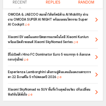
RECENT
REPLIES
RANDOM
OMODA & JAECOO ตอกย้ำวิสัยทัศน์ด้าน AI Mobility ผ่าน
งาน OMODA SUPER AI NIGHT พร้อมเผยนวัตกรรม Super
AI Cockpit
0
Xiaomi EV เผยโฉมสถาปัตยกรรมเทคโนโลยี Xiaomi Kunlun
พร้อมเปิดตัวรถยนต์ Xiaomi SkyNomad Series
0
ฮีโน่เปิดตัว Hino FC Dominator Euro 5 รถบรรทุก 6 ล้อขนาด
กลางรุ่นใหม่
0
Esperienza Lamborghini เดินทางสู่ดินแดนอันงดงามตระการ
ตา 22 อีเวนต์ใน 5 ทวีปตลอดปี 2026
0
Xiaomi SkyNomad รถ SUV พื้นที่กว้างสุดอัจฉริยะ ปรับเปลี่ยน
ฟังก์ชันได้ดั่งใจ
0