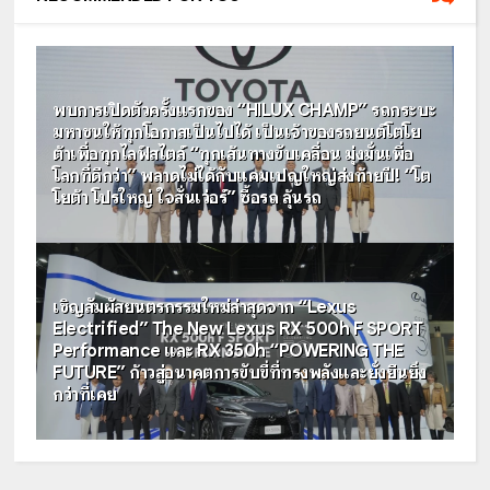
พบการเปิดตัวครั้งแรกของ “HILUX CHAMP” รถกระบะ
มหาชนให้ทุกโอกาสเป็นไปได้ เป็นเจ้าของรถยนต์โตโย
ต้าเพื่อทุกไลฟ์สไตล์ “ทุกเส้นทางขับเคลื่อน มุ่งมั่นเพื่อ
โลกที่ดีกว่า” พลาดไม่ได้กับแคมเปญใหญ่ส่งท้ายปี! “โต
โยต้า โปรใหญ่ ใจสั่นเว่อร์” ซื้อรถ ลุ้นรถ
เชิญสัมผัสยนตรกรรมใหม่ล่าสุดจาก “Lexus
Electrified” The New Lexus RX 500h F SPORT
Performance และ RX 350h “POWERING THE
FUTURE” ก้าวสู่อนาคตการขับขี่ที่ทรงพลังและยั่งยืนยิ่ง
กว่าที่เคย