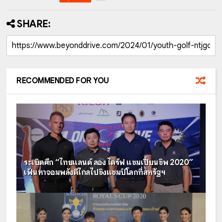
SHARE:
RECOMMENDED FOR YOU
ระเบิดศึก “ไทยแลนด์ ลอง ไดร์ฟ แชมเปี้ยนชิพ 2020”
เฟ้นหาจอมพลังตีไกลไปชิงแชมป์โลกที่สหรัฐฯ