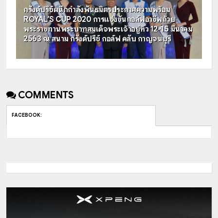
กรังด์ปรีซ์ผนึกกำลังพันธมิตรประกาศความพร้อม
ROYAL’S CUP 2020 การแข่งขันกอล์ฟอาชีพถ้วย
พระราชทานพระบาทสมเด็จพระเจ้าอยู่หัว 12-15 มีนาคม
2563 ณ สนาม กรังด์ปรีซ์ กอล์ฟ คลับ กาญจนบุรี
COMMENTS
FACEBOOK
: