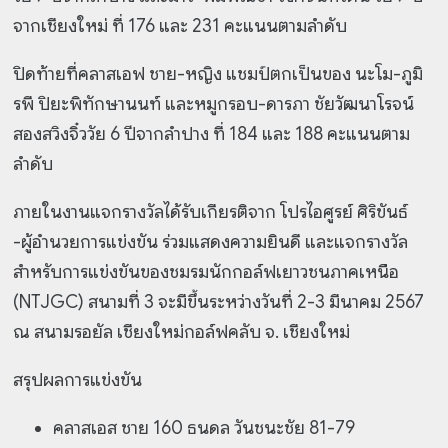
จากเชียงใหม่ ที่ 176 และ 231 คะแนนตามลำดับ
ปิดท้ายที่คลาสเอฟ ชาย-หญิง แชมป์ตกเป็นของ นะโม-ภูมิ
รพี ปิยะพิทักษานนท์ และหมูกรอบ-ดารภา ชัยวัฒนาโรจน์
สองสวิงจิ๋ววัย 6 ปีจากลำปาง ที่ 184 และ 188 คะแนนตาม
ลำดับ
ภายในงานแจกรางวัลได้รับเกียรติจาก โปรไอศูรย์ ศิริขันธ์
-ผู้อำนวยการแข่งขัน ร่วมแสดงความยินดี และแจกรางวัล
สำหรับการแข่งขันของชมรมนักกอล์ฟเยาวชนภาคเหนือ
(NTJGC) สนามที่ 3 จะมีขึ้นระหว่างวันที่ 2-3 มีนาคม 2567
ณ สนามรอยัล เชียงใหม่กอล์ฟคลับ จ. เชียงใหม่
สรุปผลการแข่งขัน
คลาสเอส ชาย 160 ธนดล วันชนะชัย 81-79