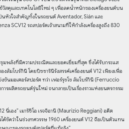
่มใช้วัสดุและเทคโนโลยีใหม่ ๆ เพื่อลดน้ำหนักของเครื่องยนต์บน
เป็นหัวใจสำคัญทั้งในรถยนต์ Aventador, Sián และ
nza SCV12 รถสปอร์ตเจ้าสนามที่ให้กำลังเครื่องสูงถึง 830
็นขุมพลังที่มีความประณีตและยอดเยี่ยมที่สุด ซึ่งได้รับกระแส
องลัมโบร์กินี โดยบิซซารินีรังสรรค์เครื่องยนต์ V12 เพียงเพื่อ
งขันมอเตอร์สปอร์ต ทว่า เฟอร์รุชโช ลัมโบร์กินี (Ferruccio
การผลิตรถยนต์รุ่นใหม่ จนกลายเป็นเรื่องราวแห่งยนตรกรรม
 V12 นี่เอง” เมาริซิโอ เรจจิอานี (Maurizio Reggiani) อดีต
ห็นได้ชัดว่าในช่วงทศวรรษ 1960 เครื่องยนต์ V12 ถือเป็นตัวแทน
กษณะของรถยนต์สปอร์ตที่แท้จริง”