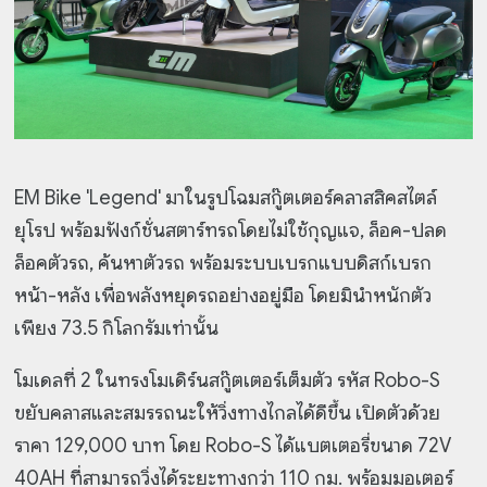
EM Bike 'Legend' มาในรูปโฉมสกู๊ตเตอร์คลาสสิคสไตล์
ยุโรป พร้อมฟังก์ชั่นสตาร์ทรถโดยไม่ใช้กุญแจ, ล็อค-ปลด
ล็อคตัวรถ, ค้นหาตัวรถ พร้อมระบบเบรกแบบดิสก์เบรก
หน้า-หลัง เพื่อพลังหยุดรถอย่างอยู่มือ โดยมินำหนักตัว
เพียง 73.5 กิโลกรัมเท่านั้น
โมเดลที่ 2 ในทรงโมเดิร์นสกู๊ตเตอร์เต็มตัว รหัส Robo-S
ขยับคลาสและสมรรถนะให้วิ่งทางไกลได้ดีขึ้น เปิดตัวด้วย
ราคา 129,000 บาท โดย Robo-S ได้แบตเตอรี่ขนาด 72V
40AH ที่สามารถวิ่งได้ระยะทางกว่า 110 กม. พร้อมมอเตอร์