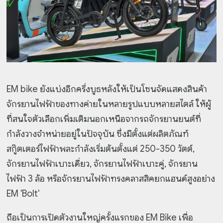
EM bike ยังแบ่งอีกครึ่งบูธหลังให้เป็นโซนจัดแสดงสินค้า
จักรยานไฟฟ้าของทางค่ายในหลายรูปแบบหลายสไตล์ ให้ผู้
ที่สนใจตัวเลือกเพิ่มเติมนอกเหนือจากรถจักรยานยนต์ที่
กำลังวางจำหน่ายอยู่ในปัจจุบัน ซึ่งมีตั้งแต่ผลิตภัณฑ์
สกู๊ตเตอร์ไฟฟ้าพละกำลังเริ่มต้นตั้งแต่ 250-350 วัตต์,
จักรยานไฟฟ้าเบาะเดี่ยว, จักรยานไฟฟ้าเบาะคู่, จักรยาน
ไฟฟ้า 3 ล้อ หรือจักรยานไฟฟ้าทรงคลาสสิคยกแฮนด์สูงอย่าง
EM 'Bolt'
ถือเป็นการเปิดตัวงานใหญ่ครั้งแรกของ EM Bike เพื่อ