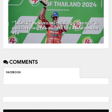
“ โมโตจีพี ” สนามประเทศไทยยิ่งใหญ่ “ บันยาญ่า ” ฝ่า
ฝนเข้าวินรุ่นใหญ่ ก้อง-สมเกียรติ ท็อป 4 โมโตทู แฟนเฮ
สนั่น
COMMENTS
FACEBOOK
: