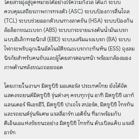
โดยสารมุ่งสู่จุดหมายได้อย่างไร้ความกังวล ได้แก่ ระบบ
ควบคุมเสถียรภาพการทรงตัว (ASC) ระบบป้องการลื่นไถล
(TCL) ระบบช่วยออกตัวบนทางลาดชัน (HSA) ระบบป้องกัน
ล้อล็อกขณะเบรก (ABS) ระบบกระจายแรงดันน้ำมันเบรก
แบบอิเล็กทรอนิกส์ (EBD) ระบบเสริมแรงเบรก (BA) ระบบ
ไฟกระพริบฉุกเฉินอัตโนมัติขณะเบรกกะทันหัน (ESS) ถุงลม
นิรภัยสำหรับคนขับและผู้โดยสารตอนหน้า พร้อมกล้องมอง
ภาพด้านหลังขณะถอยจอด
โดยภายในงานฯ มิตซูบิชิ มอเตอร์ส ประเทศไทย ยังได้จัด
แสดงรถยนต์มิตซูบิชิ รุ่นต่างๆ ครบทุกรุ่น อาทิ มิตซูบิชิ เอาท์
แลนเดอร์ พีเอชอีวี, มิตซูบิชิ ปาเจโร สปอร์ต, มิตซูบิชิ ไทรทัน
และรถยนต์รุ่นพิเศษ แรลลี่อาร์ท เอดิชั่น ที่มาพร้อมกับ
ดีเอ็นเอแห่งชัยชนะอย่าง มิตซูบิชิ ไทรทัน ดับเบิลแค็บ แรลลี่
อาร์ท