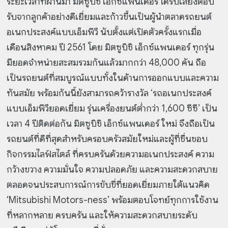
ระยะเวลาที่ผ่านมา มิตซูบิชิ เอ็กซ์แพนเดอร์ ได้รับเสียงตอบ
รับจากลูกค้าอย่างดีเยี่ยมและก้าวขึ้นเป็นผู้นำตลาดรถยนต์
อเนกประสงค์แบบเอ็มพีวี นับตั้งแต่เปิดตัวครั้งแรกเมื่อ
เดือนสิงหาคม ปี 2561 โดย มิตซูบิชิ เอ็กซ์แพนเดอร์ ทุกรุ่น
มียอดจำหน่ายสะสมรวมกันแล้วมากกว่า 48,000 คัน ถือ
เป็นรถยนต์ที่สมบูรณ์แบบทั้งในด้านการออกแบบและความ
ทันสมัย พร้อมกันนี้ยังสามารถคว้ารางวัล ‘รถอเนกประสงค์
แบบเอ็มพีวียอดเยี่ยม รุ่นเครื่องยนต์ต่ำกว่า 1,600 ซีซี’ เป็น
เวลา 4 ปีติดต่อกัน มิตซูบิชิ เอ็กซ์แพนเดอร์ ใหม่ จึงถือเป็น
รถยนต์ที่ดีที่สุดสำหรับครอบครัวสมัยใหม่และผู้ที่ชื่นชอบ
กิจกรรมไลฟ์สไตล์ ที่ครบครันด้วยความอเนกประสงค์ ความ
กว้างขวาง ความมั่นใจ ความปลอดภัย และความสะดวกสบาย
ตลอดจนประสบการณ์การขับขี่ที่ยอดเยี่ยมภายใต้แนวคิด
‘Mitsubishi Motors-ness’ พร้อมตอบโจทย์ทุกการใช้งาน
ที่หลากหลาย ครบครัน และให้ความสะดวกสบายระดับ