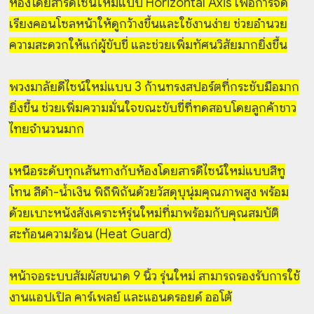
ห้องโดยสารดีไซน์ใหม่แบบ Horizontal Axis เพื่อการจัด
เรียงคอนโซลหน้าให้ดูกว้างขึ้นและใช้งานง่าย ช่วยอำนวย
ความสะดวกให้แก่ผู้ขับขี่ และช่วยเพิ่มทัศนวิสัยมากยิ่งขึ้น
พวงมาลัยดีไซน์ใหม่แบบ 3 ก้านทรงสปอร์ตที่กระชับมือมาก
ยิ่งขึ้น ช่วยเพิ่มความมั่นใจขณะขับขี่ที่ทดสอบโดยลูกค้าชาว
ไทยจำนวนมาก
เหนือระดับทุกเส้นทางกับห้องโดยสารดีไซน์ใหม่แบบสีทู
โทน สีดำ-น้ำเงิน พิถีพิถันด้วยวัสดุบุนุ่มคุณภาพสูง พร้อม
ด้วยเบาะหนังสังเคราะห์รุ่นใหม่ที่มาพร้อมกับคุณสมบัติ
สะท้อนความร้อน (Heat Guard)
หน้าจอระบบสัมผัสขนาด 9 นิ้ว รุ่นใหม่ สามารถรองรับการใช้
งานแอปเปิล คาร์เพลย์ และแอนดรอยด์ ออโต้