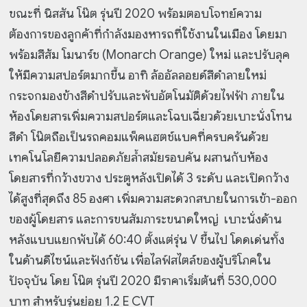
ขณะที่ นิสสัน โน๊ต รุ่นปี 2020 พร้อมตอบโจทย์ความ
ต้องการของลูกค้าที่กำลังมองหารถที่ใช้งานในเมือง โดยมา
พร้อมสีส้ม โมนาร์ช (Monarch Orange) ใหม่ และปรับลุค
ให้มีความสปอร์ตมากขึ้น อาทิ ล้ออัลลอยด์สีดำลายใหม่
กระจกมองข้างสีดำปรับและพับอัตโนมัติด้วยไฟฟ้า ภายใน
ห้องโดยสารเพิ่มความสปอร์ตและโฉบเฉี่ยวด้วยเบาะนั่งโทน
สีดำ โน๊ตถือเป็นรถคอมแพ็คแฮตช์แบคที่ครบครันด้วย
เทคโนโลยีความปลอดภัยล้ำสมัยรอบคัน ผสานกับห้อง
โดยสารที่กว้างขวาง ประตูหลังเปิดได้ 3 ระดับ และเปิดกว้าง
ได้สูงที่สุดถึง 85 องศา เพิ่มความสะดวกสบายในการเข้า-ออก
ของผู้โดยสาร และการขนสัมภาระขนาดใหญ่ เบาะนั่งด้าน
หลังแบบแยกพับได้ 60:40 ตั้งแต่รุ่น V ขึ้นไป โดดเด่นทั้ง
ในด้านดีไซน์และฟังก์ชัน เพื่อไลฟ์สไตล์ของผู้บริโภคใน
ปัจจุบัน โดย โน๊ต รุ่นปี 2020 มีราคาเริ่มต้นที่ 530,000
บาท สำหรับรุ่นย่อย 1.2 E CVT