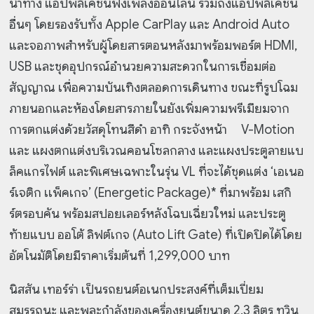
นำทาง แอปพลิเคชันฟังเพลงออนไลน์ รวมถึงแอปพลิเคชัน
อื่นๆ โดยรองรับทั้ง Apple CarPlay และ Android Auto
และจอภาพสำหรับผู้โดยสารตอนหลังมาพร้อมพอร์ต HDMI,
USB และชุดอุปกรณ์อำนวยความสะดวกในการเชื่อมต่อ
สัญญาณ เพื่อความบันเทิงตลอดการเดินทาง ขณะที่รูปโฉม
ภายนอกและห้องโดยสารภายในยังเพิ่มความพรีเมียมจาก
การตกแต่งด้วยวัสดุโทนสีดำ อาทิ กระจังหน้า V-Motion
และ แผงตกแต่งบริเวณคอนโซลกลาง และแผงประตูลายแบ
ล็คแกรไฟต์ และพิเศษเฉพาะในรุ่น VL ที่จะได้ชุดแต่ง ‘เอเนอ
ร์เจติก เเพ็คเกจ’ (Energetic Package)* ที่มาพร้อม เสกิ
ร์ตรอบคัน พร้อมสปอยเลอร์หลังโฉบเฉี่ยวใหม่ และประตู
ท้ายแบบ ออโต้ ลิฟต์เกจ (Auto Lift Gate) ที่เปิดปิดได้โดย
อัตโนมัติโดยมีราคาเริ่มต้นที่ 1,299,000 บาท
นิสสัน เทอร์ร่า เป็นรถยนต์อเนกประสงค์ที่เต็มเปี่ยม
สมรรถนะ และพละกำลังของเครื่องยนต์ขนาด 2.3 ลิตร ทวิน