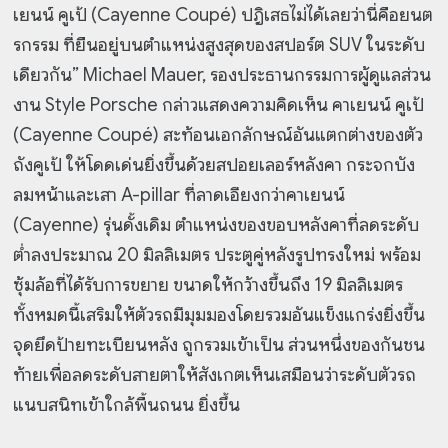
เยนน์ คูเป้ (Cayenne Coupé) ปฎิเสธไม่ได้เลยว่านี่คือยนต
รกรรม ที่ยืนอยู่บนตำแหน่งสูงสุดของสปอร์ต SUV ในระดับ
เดียวกัน” Michael Mauer, รองประธานกรรมการผู้ดูแลส่วน
งาน Style Porsche กล่าวแสดงความคิดเห็น คาเยนน์ คูเป้
(Cayenne Coupé) สะท้อนเอกลักษณ์อันแตกต่างของตัว
ถังคูเป้ ให้โดดเด่นยิ่งขึ้นด้วยสปอยเลอร์หลังคา กระจกบัง
ลมหน้าและเสา A-pillar ที่ลาดเอียงกว่าคาเยนน์
(Cayenne) รุ่นดั้งเดิม ตำแหน่งของขอบหลังคาที่ลดระดับ
ต่ำลงประมาณ 20 มิลลิเมตร ประตูคู่หลังรูปทรงใหม่ พร้อม
ซุ้มล้อที่ได้รับการขยาย ขนาดให้กว้างขึ้นถึง 19 มิลลิเมตร
ทั้งหมดนี้เสริมให้ตัวรถมีมุมมองโดยรวมอันแข็งแกร่งยิ่งขึ้น
จุดยึดป้ายทะเบียนหลัง ถูกรวมเข้าเป็น ส่วนหนึ่งของกันชน
ท้ายเพื่อลดระดับสายตาให้สังเกตเห็นเสมือนว่าระดับตัวรถ
แนบสนิทเข้าใกล้พื้นถนน ยิ่งขึ้น