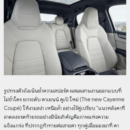
รูปทรงตัวถังเน้นย้ำความสปอร์ต ผสมผสานงานออกแบบที่
ไม่ซ้ำใคร ยกระดับ คาเยนน์ คูเป้ ใหม่ (The new Cayenne
Coupé) ให้งามสง่า เหนือล้ำ อย่างไร้คู่เปรียบ “แนวหลังคาที่
ลาดลงจรดท้ายรถอย่างมีนัยสำคัญคือภาพแห่งความ
แข็งแกร่ง ที่ปรากฎท้าทายต่อสายตา ทุกคู่เมื่อมองมาที่ คา