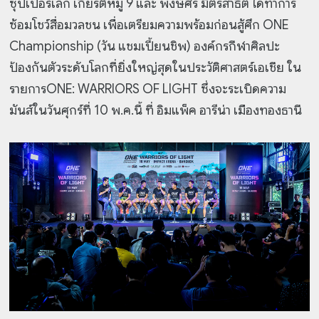
ซุปเปอร์เล็ก เกียรติหมู่ 9 และ พงษ์ศิริ มิตรสาธิต ได้ทำการ
ซ้อมโชว์สื่อมวลชน เพื่อเตรียมความพร้อมก่อนสู้ศึก ONE
Championship (วัน แชมเปี้ยนชิพ) องค์กรกีฬาศิลปะ
ป้องกันตัวระดับโลกที่ยิ่งใหญ่สุดในประวัติศาสตร์เอเชีย ใน
รายการONE: WARRIORS OF LIGHT ซึ่งจะระเบิดความ
มันส์ในวันศุกร์ที่ 10 พ.ค.นี้ ที่ อิมแพ็ค อารีน่า เมืองทองธานี