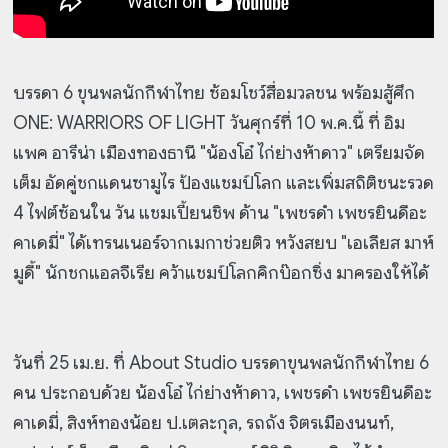
บรรดา 6 ขุนพลนักกีฬาไทย ซ้อมโชว์สื่อมวลชน พร้อมสู้ศึก
ONE: WARRIORS OF LIGHT วันศุกร์ที่ 10 พ.ค.นี้ ที่ อิม
แพค อารีน่า เมืองทองธานี "น้องโอ๋ ไก่ย่างห้าดาว" เตรียมจัด
เต็ม อัดคู่ชกแดนซามูไร ป้องแชมป์โลก และเพิ่มสถิติชนะรวด
4 ไฟต์ซ้อนใน วัน แชมเปี้ยนชิพ ด้าน "เพชรดำ เพชรยินดีอะ
คาเดมี่" ได้เทรนเนอร์จากเมกาช่วยติว หวังสยบ "เอเลียส มาห์
มูดี้" นักชกแอลจีเรีย คว้าแชมป์โลกคิกบ๊อกซิ่ง มาครองให้ได้
วันที่ 25 เม.ย. ที่ About Studio บรรดาขุนพลนักกีฬาไทย 6
คน ประกอบด้วย น้องโอ๋ ไก่ย่างห้าดาว, เพชรดำ เพชรยินดีอะ
คาเดมี่, สิงห์ทองน้อย ป.เตละกุล, รถถัง จิตรเมืองนนท์,