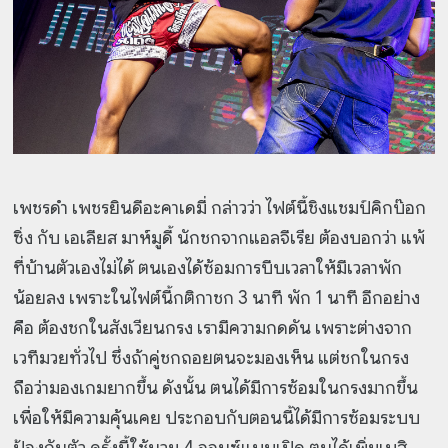
เพชรดำ เพชรยินดีอะคาเดมี่ กล่าวว่า ไฟต์นี้ชิงแชมป์คิกบ๊อก
ซิ่ง กับ เอเลียส มาห์มูดี้ นักชกจากแอลจีเรีย ต้องบอกว่า แพ้
ที่บ้านตัวเองไม่ได้ ตนเองได้ซ้อมการบีบเวลาให้มีเวลาพัก
น้อยลง เพราะในไฟต์นี้กติกาชก 3 นาที พัก 1 นาที อีกอย่าง
คือ ต้องชกในสังเวียนกรง เรามีความกดดัน เพราะต่างจาก
เวทีมวยทั่วไป ซึ่งถ้าคู่ชกถอยตนจะมองเห็น แต่ชกในกรง
ถือว่ามองเกมยากขึ้น ดังนั้น ตนได้มีการซ้อมในกรงมากขึ้น
เพื่อให้มีความคุ้นเคย ประกอบกับตอนนี้ได้มีการซ้อมระบบ
ป้องกันตัว ครั้งนี้ใช้นวม 4 ออนซ์แบบเปิด ตนได้เพิ่มเบสิ