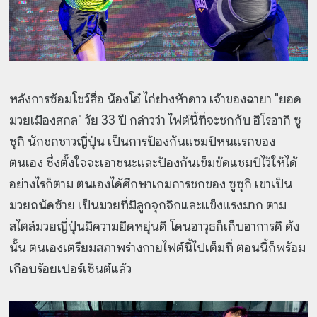
หลังการซ้อมโชว์สื่อ น้องโอ๋ ไก่ย่างห้าดาว เจ้าของฉายา "ยอด
มวยเมืองสกล" วัย 33 ปี กล่าวว่า ไฟต์นี้ที่จะชกกับ ฮิโรอากิ ซู
ซุกิ นักชกชาวญี่ปุ่น เป็นการป้องกันแชมป์หนแรกของ
ตนเอง ซึ่งตั้งใจจะเอาชนะและป้องกันเข็มขัดแชมป์ไว้ให้ได้
อย่างไรก็ตาม ตนเองได้ศึกษาเกมการชกของ ซูซุกิ เขาเป็น
มวยถนัดซ้าย เป็นมวยที่มีลูกจุกจิกและแข็งแรงมาก ตาม
สไตล์มวยญี่ปุ่นมีความยืดหยุ่นดี โดนอาวุธก็เก็บอาการดี ดัง
นั้น ตนเองเตรียมสภาพร่างกายไฟต์นี้ไปเต็มที่ ตอนนี้ก็พร้อม
เกือบร้อยเปอร์เซ็นต์แล้ว