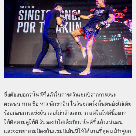
ซึ่งต้องบอกว่าไฟต์ที่แล้วในการคว้าแชมป์จากการชนะ
คะแนน หาน ซือ หาว นักชกจีน ในวันชกครั้งนั้นตนยังไม่เต็ม
ร้อยก่อนการแข่งขัน เลยไม่กล้าแลกมาก แต่ในไฟต์นี้อยาก
ให้ติดตามดูให้ดี รับรองว่าใส่เต็มที่กว่าไฟต์ที่แล้วแน่นอน
และจะพยายามป้องกันแชมป์เส้นนี้ให้ได้นานที่สุด แม้ว่าคู่ชก