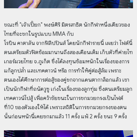
ขณะที่ "เจ้าเปี๊ยก" พงษ์ศิริ มิตรสาธิต นักกีฬาหนึ่งเดียวของ
ไทยที่จะชกในรูปแบบ MMA กับ
โรบิน คาตาลัน จากฟิลิปปินส์ โดยนักกีฬารายนี้ เผยว่า ไฟต์นี้
ตนเตรียมตัวฟิตซ้อมมานานถึงสองเดือนเต็ม เก็บตัวที่ค่ายไท
เกอร์มวยไทย จ.ภูเก็ต ซึ่งได้ลงทุนซ้อมหนักในเรื่องของการ
แก้ลูกปล้ำ และเทคดาวน์ หรือ การทำให้คู่ต่อสู้ล้ม เพราะ
ตนเองได้ศึกษาการต่อสู้ของคู่ชกจากแดนตากาล็อกแล้ว เขา
เป็นนักกีฬาที่ถนัดวูซู เก่งในเรื่องของลูกทุ่ม ซึ่งตนเตรียมลูก
เทคดาวน์ไปสู้ เพื่อคว้าชัยชนะในการชกมวยกรงเป็นไฟต์
ที่10 ของตัวเองให้ได้ เพราะสถิติในการชกมวยกรงของตน
นั้นก่อนหน้านี้เคยชกมาแล้ว 11 ครั้ง แพ้ 2 ครั้ง ชนะ 9 ครั้ง