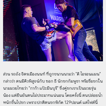
ส่วน รถถัง จิตรเมืองนนท์ ที่ถูกขนานนามว่า "ดิ ไอรอนแมน"
กล่าวว่า ตนมีคิวพิสูจน์กับ ซอก ธี นักชกกัมพูชา หรือชื่อชกใน
นามมวยไทยว่า "กาก้า แป๊ะมีนบุรี" ซึ่งคู่ชกเขาเป็นมวยรุ่น
น้อง แต่ยืนยันตนไม่ประมาทแน่นอน โดยครั้งนี้ ตนปล่อยน้ำ
หนักขึ้นไปชก เพราะปกติตนชกพิกัด 129ปอนด์ แต่ไฟต์นี้