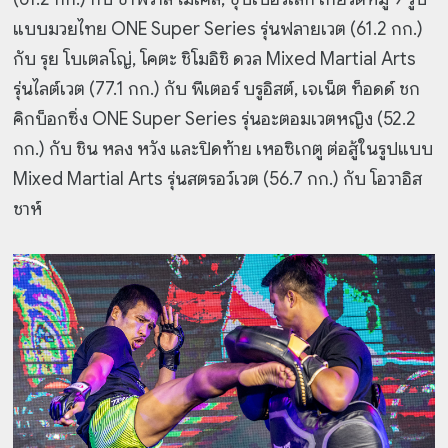
แบบมวยไทย ONE Super Series รุ่นฟลายเวต (61.2 กก.)
กับ รุย โบเตลโญ่, โคตะ ชิโมอิชิ ดวล Mixed Martial Arts
รุ่นไลต์เวต (77.1 กก.) กับ พีเตอร์ บรูอิสต์, เจเน็ต ท็อดด์ ชก
คิกบ็อกซิ่ง ONE Super Series รุ่นอะตอมเวตหญิง (52.2
กก.) กับ ชิน หลง หวัง และปิดท้าย เหอซิเกตู ต่อสู้ในรูปแบบ
Mixed Martial Arts รุ่นสตรอว์เวต (56.7 กก.) กับ โอวาอิส
ชาห์