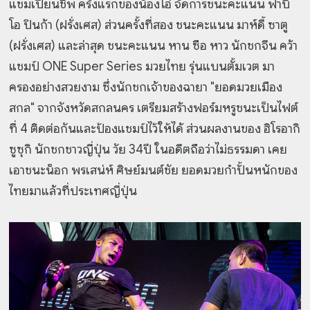
แชมเปี้ยนชิพ ครั้งแรกของน้องโอ๋ จัดการชนะคะแนน ฟาบิ
โอ ปินก้า (ฝรั่งเศส) ส่วนครั้งที่สอง ชนะคะแนน มาห์ดี้ ซาตู
(ฝรั่งเศส) และล่าสุด ชนะคะแนน หาน ซือ หาว นักชกจีน คว้า
แชมป์ ONE Super Series มวยไทย รุ่นแบนตั้มเวต มา
ครองอย่างสวยงาม ซึ่งนักชกเจ้าของฉายา "ยอดมวยเมือง
สกล" จากจังหวัดสกลนคร เตรียมสร้างฟอร์มหรูชนะเป็นไฟต์
ที่ 4 ติดต่อกันและป้องแชมป์ไว้ให้ได้ ส่วนผลงานของ ฮิโรอากิ
ซูซุกิ นักชกชาวญี่ปุ่น วัย 34ปี ในอดีตถือว่าไม่ธรรมดา เคย
เอาชนะน็อก พรเสน่ห์ ศิษย์มนต์ชัย ยอดมวยกำปั้นหนักของ
ไทยมาแล้วที่ประเทศญี่ปุ่น