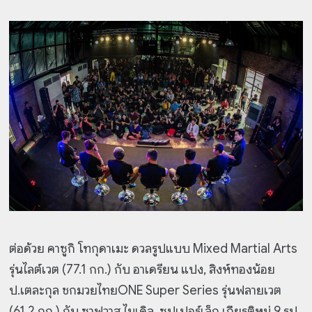
ต่อด้วย คาซูกิ โทกุดาเมะ ดวลรูปแบบ Mixed Martial Arts
รุ่นไลต์เวต (77.1 กก.) กับ อาเดรียน แปง, สิงห์ทองน้อย
ป.เตละกุล ชกมวยไทยONE Super Series รุ่นฟลายเวต
(61.2 กก.) กับ ซาฟวาส ไมเคิล, ซุปเปอร์เล็ก เกียรติหมู่ 9 รูป