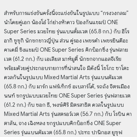
สำหรับการแข่งขันครั้งนี้จะแข่งขันในรูปแบบ “กรงวงกลม”
นำโดยคู่เอก น้องโอ๋ ไก่ย่างห้าดาว ป้องกันแชมป์ ONE
Super Series มวยไทย รุ่นแบนตั้มเวต (65.8 กก.) กับ ฮิโร
อากิ ซูซุกิ นักชกชาวญี่ปุ่น ส่วน คู่รอง เพชรดำ เพชรยินดีอะ
คาเดมี่ ชิงแชมป์ ONE Super Series คิกบ็อกซิ่ง รุ่นฟลาย
เวต (61.2 กก.) กับ เอเลียส มาห์มูดี้ นักชกจากแอลจีเรีย
พร้อมด้วยคู่ประกอบรายการที่น่าสนใจ มีดังนี้ โชโกะ ซาโตะ
ดวลกันในรูปแบบ Mixed Martial Arts รุ่นแบนตัมเวต
(65.8 กก.) กับ มาร์ก แฟร์เท็กซ์ อเบลาร์โด้, รถถัง จิตรเมือง
นนท์ ชกรูปแบบมวยไทย ONE Super Series รุ่นฟลายเวต
(61.2 กก.) กับ ซอก ธี, พงษ์ศิริ มิตรสาธิต ดวลในรูปแบบ
Mixed Martial Arts รุ่นสตรอว์เวต (56.7 กก.) กับ โรบิน คา
ตาลัน, จาง เฉิงหลง ชกรูปแบบคิกบ็อกซิ่ง ONE Super
Series รุ่นแบนตัมเวต (65.8 กก.) ปะทะ ปานิกอส ยูซุฟ