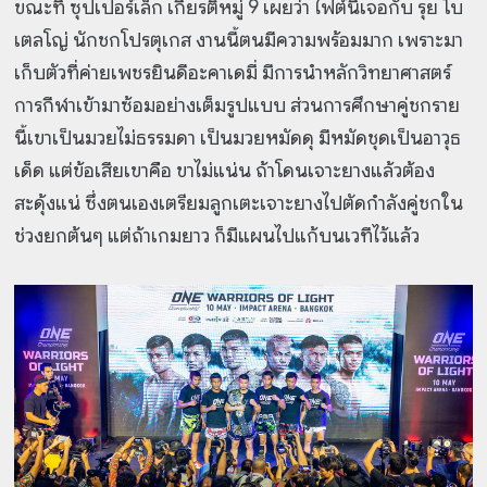
ขณะที่ ซุปเปอร์เล็ก เกียรติหมู่ 9 เผยว่า ไฟต์นี้เจอกับ รุย โบ
เตลโญ่ นักชกโปรตุเกส งานนี้ตนมีความพร้อมมาก เพราะมา
เก็บตัวที่ค่ายเพชรยินดีอะคาเดมี่ มีการนำหลักวิทยาศาสตร์
การกีฬาเข้ามาซ้อมอย่างเต็มรูปแบบ ส่วนการศึกษาคู่ชกราย
นี้เขาเป็นมวยไม่ธรรมดา เป็นมวยหมัดดุ มีหมัดชุดเป็นอาวุธ
เด็ด แต่ข้อเสียเขาคือ ขาไม่แน่น ถ้าโดนเจาะยางแล้วต้อง
สะดุ้งแน่ ซึ่งตนเองเตรียมลูกเตะเจาะยางไปตัดกำลังคู่ชกใน
ช่วงยกต้นๆ แต่ถ้าเกมยาว ก็มีแผนไปแก้บนเวทีไว้แล้ว