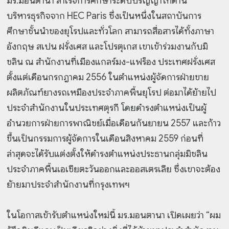
มร.มอนตานา สำเร็จการศึกษาระดับปริญญาโทด้าน
บริหารธุรกิจจาก HEC Paris ซึ่งเป็นหนึ่งในสถาบันการ
ศึกษาชั้นนำของยุโรปและทั่วโลก สามารถสื่อสารได้ทั้งภาษา
อังกฤษ สเปน ฝรั่งเศส และโปรตุเกส เขาเข้าร่วมงานกับมิ
ชลิน ณ สำนักงานที่เมืองแกลร์มง-แฟร็อง ประเทศฝรั่งเศส
ตั้งแต่เดือนกรกฎาคม 2556 ในตำแหน่งผู้จัดการฝ่ายขาย
ผลิตภัณฑ์ยางรถเหมืองประจำภาคพื้นยุโรป ต่อมาได้ย้ายไป
ประจำสำนักงานในประเทศตุรกี โดยดำรงตำแหน่งเป็นผู้
อำนวยการฝ่ายการพาณิชย์เมื่อเดือนกันยายน 2557 และก้าว
ขึ้นเป็นกรรมการผู้จัดการในเดือนสิงหาคม 2559 ก่อนที่
ล่าสุดจะได้รับแต่งตั้งให้ดำรงตำแหน่งประธานกลุ่มมิชลิน
ประจำภาคพื้นเอเชียตะวันออกและออสเตรเลีย ซึ่งเขาจะต้อง
ย้ายมาประจำสำนักงานที่กรุงเทพฯ
ในโอกาสเข้ารับตำแหน่งใหม่นี้ มร.มอนตานา เปิดเผยว่า “ผม