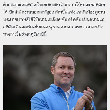
ด้วยตลาดแอลพีจีเอในเอเชียเติบโตมากทำให้ทางแอลพีจีเอ
ได้เปิดสำนักงานนอกสหรัฐอเมริกาขึ้นแห่งแรกที่เมืองพูซาน
ประเทศเกาหลีใต้ใช้สนามเอเชียด คันทรี่ คลับ เป็นสนามแอ
ลพีจีเอ อินเตอร์เนชั่นแนล พูซาน สวยงามตระการตาจะเปิด
ทางการในช่วงฤดูร้อนปีนี้