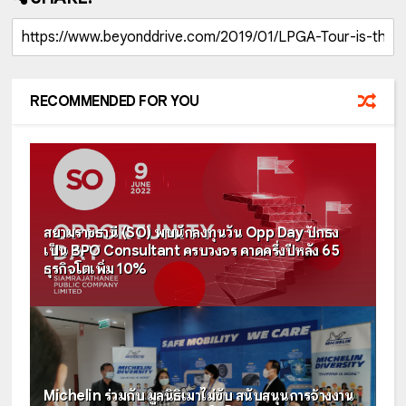
RECOMMENDED FOR YOU
สยามราชธานี (SO) พบนักลงทุนวัน Opp Day ปักธง
เป็น BPO Consultant ครบวงจร คาดครึ่งปีหลัง 65
ธุรกิจโตเพิ่ม 10%
Michelin ร่วมกับ มูลนิธิเมาไม่ขับ สนับสนุนการจ้างงาน