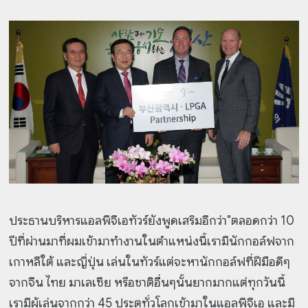
ประธานบริหารแอลพีจีเอทัวร์ยังพูดเสริมอีกว่า"ตลอดกว่า 10
ปีที่ผ่านมาที่ผมเข้ามาทำงานในตำแหน่งนี้เรามีนักกอล์ฟจาก
เกาหลีใต้ และญี่ปุ่น เล่นในทัวร์แต่จะหานักกอล์ฟที่ฝีมือดีๆ
จากจีน ไทย มาเลเซีย หรือชาติอื่นๆนั้นยากมากแต่ทุกวันนี้
เรามีผู้เล่นจากกว่า 45 ประตูทั่วโลกเข้ามาในแอลพีจีเอ และมี