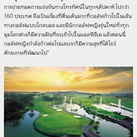
การถ่ายทอดการแข่งขันทางโทรทัศน์ในทุกๆสัปดาห์ ไปกว่า
160 ประเทศ จึงเป็นเรื่องที่ตื่นเต้นมากที่กอล์ฟก้าวไปในเส้น
ทางกอล์ฟแบบโกลบอล และมีนักกอล์ฟหญิงรุ่นใหม่ทั่วทุก
มุมโลกต่างก็มีความฝันที่จะเข้าไปในแอลพีจีเอ แล้วตอนนี้
กอล์ฟหญิงกำลังก้าวต่อไปและเราก็มีความสุขที่ได้โชว์
ศักยภาพที่พัฒนาไป"